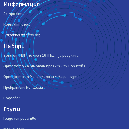
Информация
За проекта
Контакт с нас
Базиранo на
ckan.org
Набори
Зони от ПУП по член 16 (План за регулация)
Ортофото на пилотен проект ЕСУ Борисова
Ортофото на Манастирски ливади - изток
Прекратени концесии
Водосбори
Групи
Градоустройство