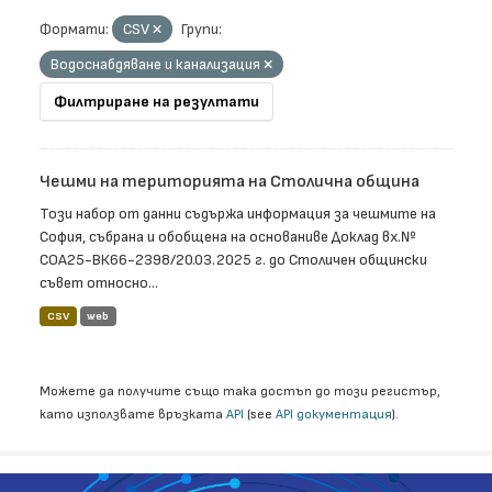
Формати:
CSV
Групи:
Водоснабдяване и канализация
Филтриране на резултати
Чешми на територията на Столична община
Този набор от данни съдържа информация за чешмите на
София, събрана и обобщена на основаниве Доклад вх.№
СОА25-ВК66-2398/20.03.2025 г. до Столичен общински
съвет относно...
CSV
web
Можете да получите също така достъп до този регистър,
като използвате връзката
API
(see
API документация
).