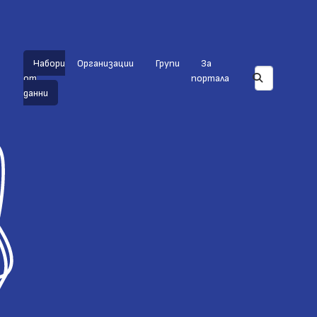
Набори
Организации
Групи
За
от
портала
данни