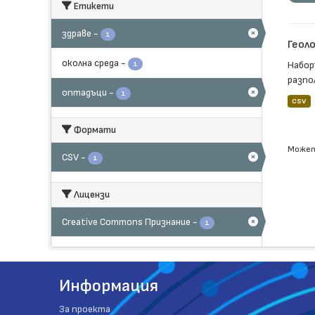
Етикети
здраве
-
1
Геоло
околна среда
-
Набор
1
разпо
оптадъци
-
1
CSV
Формати
Может
CSV
-
1
Лицензи
Creative Commons Признание
-
1
Информация
За проекта