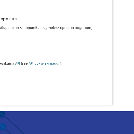
рок на...
биране на лекарства с изтекъл срок на годност,
връзката
API
(see
API документация
).