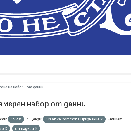
намерен набор от данни
ти:
CSV
Лицензи:
Creative Commons Признание
Етикети:
аве
оптадъци