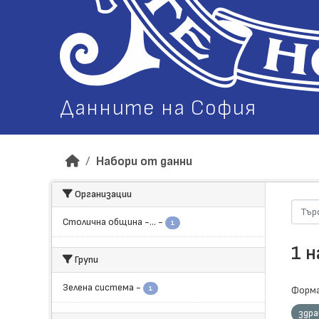
Данните на София
Набори от данни
Организации
Столична община -...
-
1
1 
Групи
Зелена система
-
1
Форма
здр