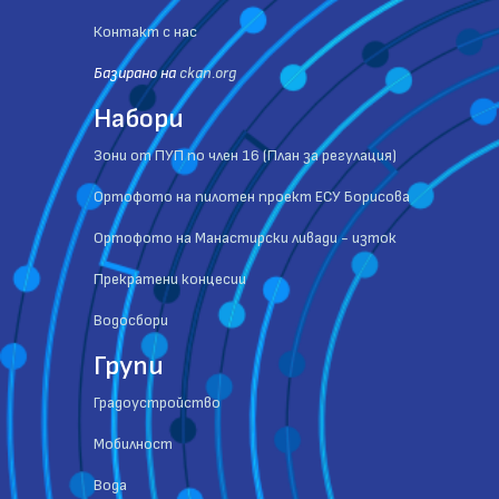
Контакт с нас
Базиранo на
ckan.org
Набори
Зони от ПУП по член 16 (План за регулация)
Ортофото на пилотен проект ЕСУ Борисова
Ортофото на Манастирски ливади - изток
Прекратени концесии
Водосбори
Групи
Градоустройство
Мобилност
Вода