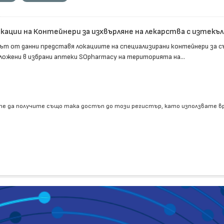
кации на Контейнери за изхвърляне на лекарства с изтекъл с
ът от данни представя локациите на специализирани контейнери за съ
ложени в избрани аптеки SOpharmacy на територията на...
е да получите също така достъп до този регистър, като използвате 