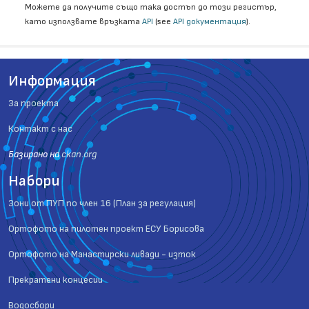
Можете да получите също така достъп до този регистър,
като използвате връзката
API
(see
API документация
).
Информация
За проекта
Контакт с нас
Базиранo на
ckan.org
Набори
Зони от ПУП по член 16 (План за регулация)
Ортофото на пилотен проект ЕСУ Борисова
Ортофото на Манастирски ливади - изток
Прекратени концесии
Водосбори