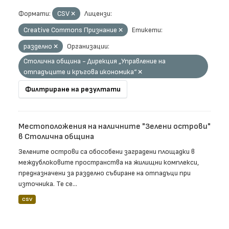
Формати:
CSV
Лицензи:
Creative Commons Признание
Етикети:
разделно
Организации:
Столична община - Дирекция „Управление на
отпадъците и кръгова икономика“
Филтриране на резултати
Местоположения на наличните "Зелени острови"
в Столична община
Зелените острови са обособени заградени площадки в
междублоковите пространства на жилищни комплекси,
предназначени за разделно събиране на отпадъци при
източника. Те се...
CSV