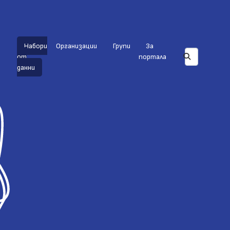
Набори
Организации
Групи
За
от
портала
данни