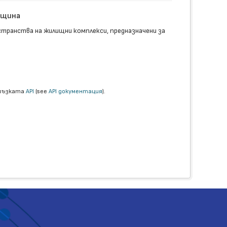
бщина
транства на жилищни комплекси, предназначени за
връзката
API
(see
API документация
).