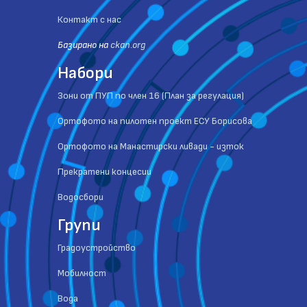
Контакт с нас
Базиранo на
ckan.org
Набори
Зони от ПУП по член 16 (План за регулация)
Ортофото на пилотен проект ЕСУ Борисова
Ортофото на Манастирски ливади - изток
Прекратени концесии
Водосбори
Групи
Градоустройство
Мобилност
Вода