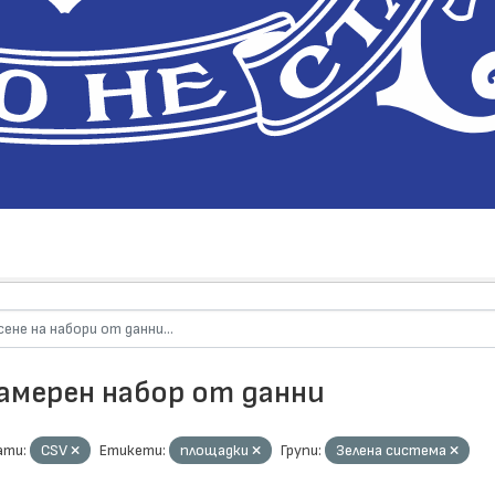
намерен набор от данни
ти:
CSV
Етикети:
площадки
Групи:
Зелена система