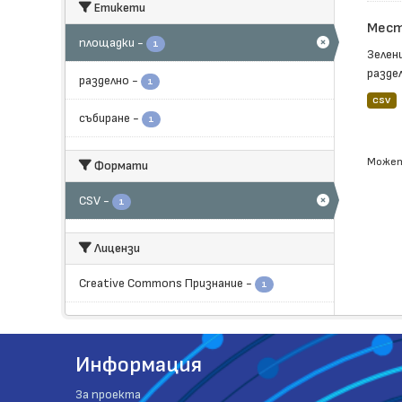
Етикети
Мест
площадки
-
1
Зелен
раздел
разделно
-
1
CSV
събиране
-
1
Может
Формати
CSV
-
1
Лицензи
Creative Commons Признание
-
1
Информация
За проекта