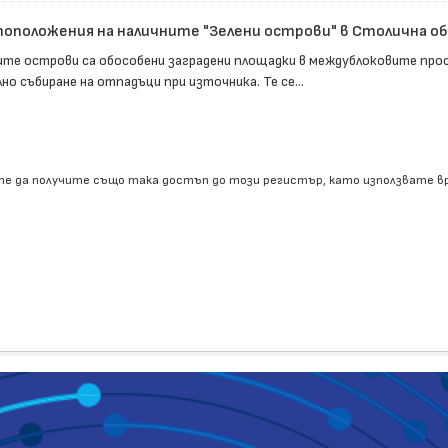
оположения на наличните "Зелени острови" в Столична о
ите острови са обособени заградени площадки в междублоковите прос
но събиране на отпадъци при източника. Те се...
е да получите също така достъп до този регистър, като използвате 