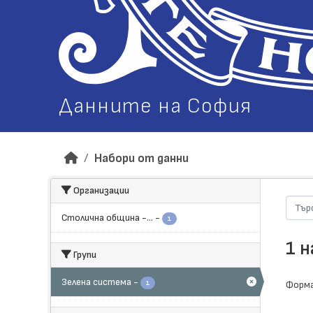
Данните на София
Набори от данни
Организации
Столична община -...
-
1
1 
Групи
Зелена система
-
1
Форма