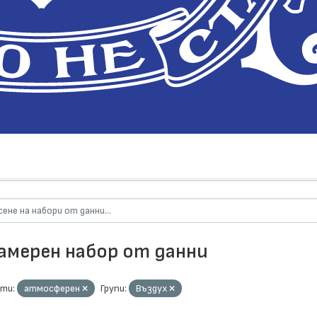
намерен набор от данни
ти:
атмосферен
Групи:
Въздух