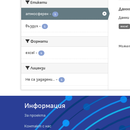
Етикети
Данн
атмосферен
-
1
Данни
въздух
-
1
еxcel
Формати
Может
еxcel
-
1
Лицензи
Не са зададени...
-
1
Информация
За проекта
Контакт с нас