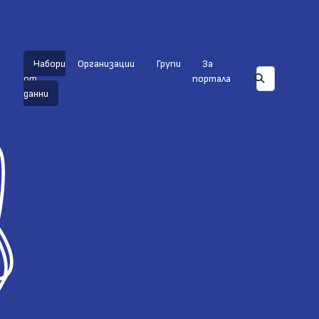
Набори
Организации
Групи
За
от
портала
данни