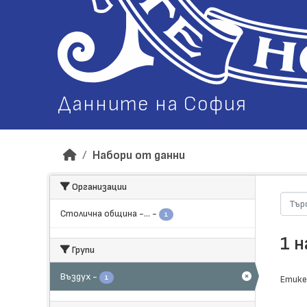
Данните на София
Набори от данни
Организации
Столична община -...
-
1
1 
Групи
Въздух
-
1
Етике