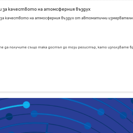
и за качеството на атомсферния въздух
 за качеството на атмосферния въздух от автоматични измервателн
е да получите също така достъп до този регистър, като използвате 