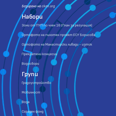
Базиранo на
ckan.org
Набори
Зони от ПУП по член 16 (План за регулация)
Ортофото на пилотен проект ЕСУ Борисова
Ортофото на Манастирски ливади - изток
Прекратени концесии
Водосбори
Групи
Градоустройство
Мобилност
Вода
Сграден фонд