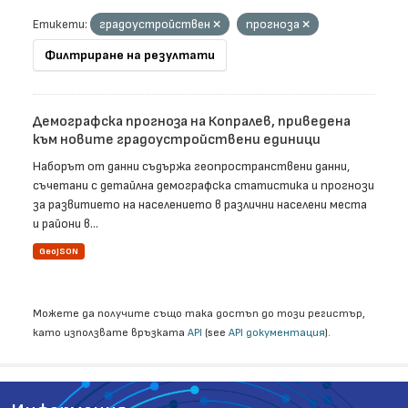
Етикети:
градоустройствен
прогноза
Филтриране на резултати
Демографска прогноза на Копралев, приведена
към новите градоустройствени единици
Наборът от данни съдържа геопространствени данни,
съчетани с детайлна демографска статистика и прогнози
за развитието на населението в различни населени места
и райони в...
GeoJSON
Можете да получите също така достъп до този регистър,
като използвате връзката
API
(see
API документация
).