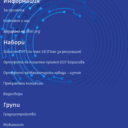
Информация
За проекта
Контакт с нас
Базиранo на
ckan.org
Набори
Зони от ПУП по член 16 (План за регулация)
Ортофото на пилотен проект ЕСУ Борисова
Ортофото на Манастирски ливади - изток
Прекратени концесии
Водосбори
Групи
Градоустройство
Мобилност