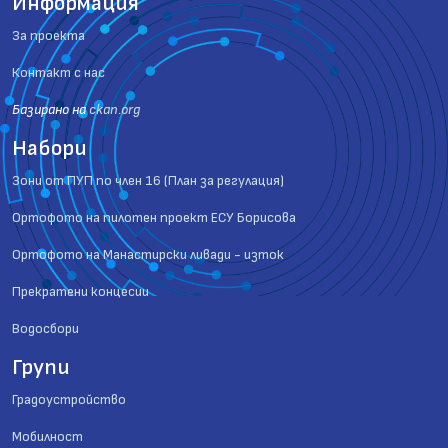
Информация
За проекта
Контакт с нас
Базиранo на
ckan.org
Набори
Зони от ПУП по член 16 (План за регулация)
Ортофото на пилотен проект ЕСУ Борисова
Ортофото на Манастирски ливади - изток
Прекратени концесии
Водосбори
Групи
Градоустройство
Мобилност