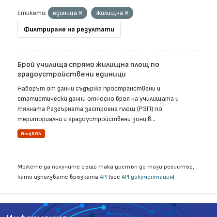
Етикети:
единица
жилищна
Филтриране на резултати
Брой училища спрямо жилищна площ по
градоустройствени единици
Наборът от данни съдържа пространствени и
статистически данни относно броя на училищата и
тяхната Разгърната застроена площ (РЗП) по
териториални и градоустройствени зони в...
GeoJSON
Можете да получите също така достъп до този регистър,
като използвате връзката
API
(see
API документация
).