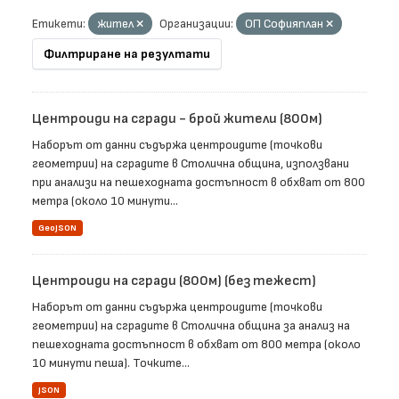
Етикети:
жител
Организации:
ОП Софияплан
Филтриране на резултати
Центроиди на сгради - брой жители (800м)
Наборът от данни съдържа центроидите (точкови
геометрии) на сградите в Столична община, използвани
при анализи на пешеходната достъпност в обхват от 800
метра (около 10 минути...
GeoJSON
Центроиди на сгради (800м) (без тежест)
Наборът от данни съдържа центроидите (точкови
геометрии) на сградите в Столична община за анализ на
пешеходната достъпност в обхват от 800 метра (около
10 минути пеша). Точките...
JSON