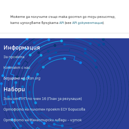
Можете да получите също така достъп до този регистър,
като използвате връзката
API
(see
API документация
).
Информация
За проекта
Контакт с нас
Базиранo на
ckan.org
Набори
Зони от ПУП по член 16 (План за регулация)
Ортофото на пилотен проект ЕСУ Борисова
Ортофото на Манастирски ливади - изток