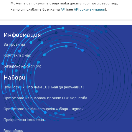
Можете да получите също така достъп до този регистър,
като използвате връзката
API
(see
API документация
).
Информация
За проекта
Контакт с нас
Базиранo на
ckan.org
Набори
Зони от ПУП по член 16 (План за регулация)
Ортофото на пилотен проект ЕСУ Борисова
Ортофото на Манастирски ливади - изток
Прекратени концесии
Водосбори