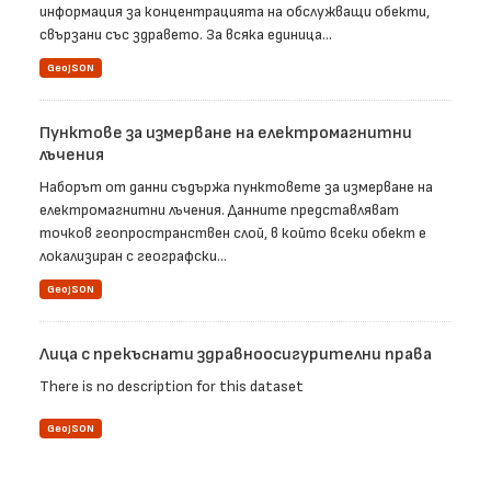
информация за концентрацията на обслужващи обекти,
свързани със здравето. За всяка единица...
GeoJSON
Пунктове за измерване на електромагнитни
лъчения
Наборът от данни съдържа пунктовете за измерване на
електромагнитни лъчения. Данните представляват
точков геопространствен слой, в който всеки обект е
локализиран с географски...
GeoJSON
Лица с прекъснати здравноосигурителни права
There is no description for this dataset
GeoJSON