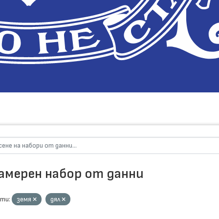
намерен набор от данни
ти:
земя
дял