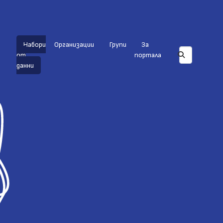
Набори
Организации
Групи
За
от
портала
данни