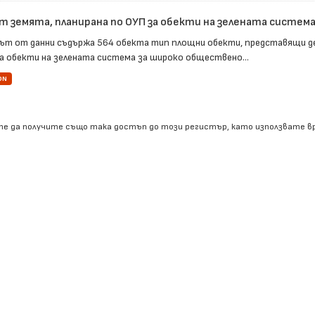
т земята, планирана по ОУП за обекти на зелената система 
ът от данни съдържа 564 обекта тип площни обекти, представящи д
за обекти на зелената система за широко обществено...
ON
е да получите също така достъп до този регистър, като използвате 