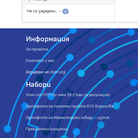
Не са зададени...
-
1
Информация
За проекта
Контакт с нас
Базиранo на
ckan.org
Набори
Зони от ПУП по член 16 (План за регулация)
Ортофото на пилотен проект ЕСУ Борисова
Ортофото на Манастирски ливади - изток
Прекратени концесии