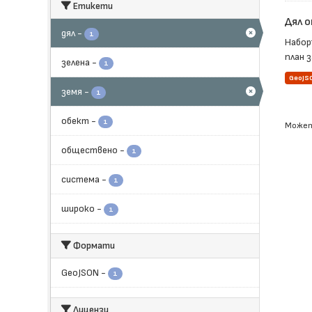
Етикети
Дял о
дял
-
1
Набор
план 
зелена
-
1
GeoJS
земя
-
1
обект
-
1
Может
обществено
-
1
система
-
1
широко
-
1
Формати
GeoJSON
-
1
Лицензи