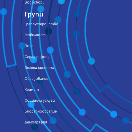
Водосбори
Групи
Градоустройство
Мобилност
Вода
Сграден фонд
Зелена система
Образование
Климат
Социални услуги
Биоразнообразие
Демография