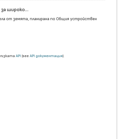
за широко...
ела от земята, планирана по Общия устройствен
връзката
API
(see
API документация
).