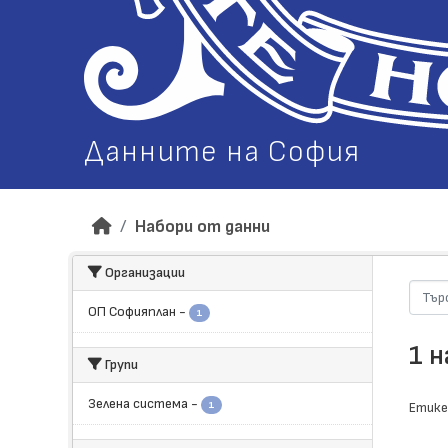
Данните на София
Набори от данни
Организации
ОП Софияплан
-
1
1 
Групи
Зелена система
-
1
Етике