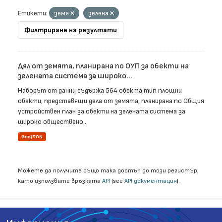
Етикети:
земя
зелена
Филтриране на резултати
Дял от земята, планирана по ОУП за обекти на
зелената система за широко...
Наборът от данни съдържа 564 обекта тип площни
обекти, представящи дела от земята, планирана по Общия
устройствен план за обекти на зелената система за
широко обществено...
GeoJSON
Можете да получите също така достъп до този регистър,
като използвате връзката
API
(see
API документация
).