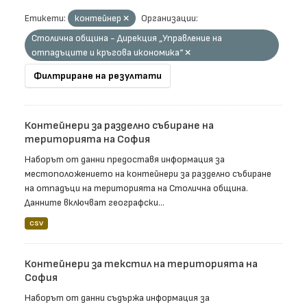
Етикети:
контейнер
Организации:
Столична община - Дирекция „Управление на
отпадъците и кръгова икономика“
Филтриране на резултати
Контейнери за разделно събиране на
територията на София
Наборът от данни предоставя информация за
местоположението на контейнери за разделно събиране
на отпадъци на територията на Столична община.
Данните включват географски...
CSV
Контейнери за текстил на територията на
София
Наборът от данни съдържа информация за