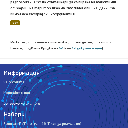
разположението на контейнери за събиране на текстилни
отпадъци на територията на Столична община. Данните
включват географски координати и...
CSV
Можете да получите също така достъп до този регистър,
като използвате връзката
API
(see
API документация
).
Информация
За проекта
Контакт с нас
Базиранo на
ckan.org
Набори
Зони от ПУП по член 16 (План за регулация)