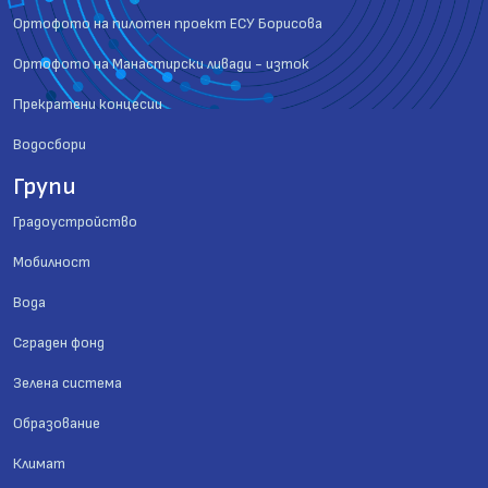
Ортофото на пилотен проект ЕСУ Борисова
Ортофото на Манастирски ливади - изток
Прекратени концесии
Водосбори
Групи
Градоустройство
Мобилност
Вода
Сграден фонд
Зелена система
Образование
Климат