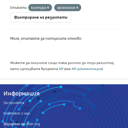
Етикети:
култура
архелогия
Филтриране на резултати
Моля, опитайте да потърсите отново
Можете да получите също така достъп до този регистър,
като използвате връзката
API
(see
API документация
).
Информация
За проекта
Контакт с нас
Базиранo на
ckan.org