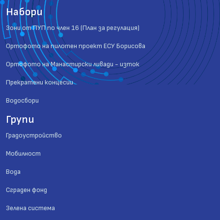
Набори
Зони от ПУП по член 16 (План за регулация)
Ортофото на пилотен проект ЕСУ Борисова
Ортофото на Манастирски ливади - изток
Прекратени концесии
Водосбори
Групи
Градоустройство
Мобилност
Вода
Сграден фонд
Зелена система