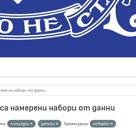
 са намерени набори от данни
ти:
площадки
детски
Организации:
sofiaplan