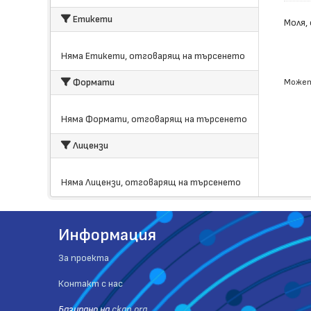
Етикети
Моля,
Няма Етикети, отговарящ на търсенето
Формати
Может
Няма Формати, отговарящ на търсенето
Лицензи
Няма Лицензи, отговарящ на търсенето
Информация
За проекта
Контакт с нас
Базиранo на
ckan.org