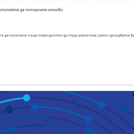
 опитайте да потърсите отново
е да получите също така достъп до този регистър, като използвате 