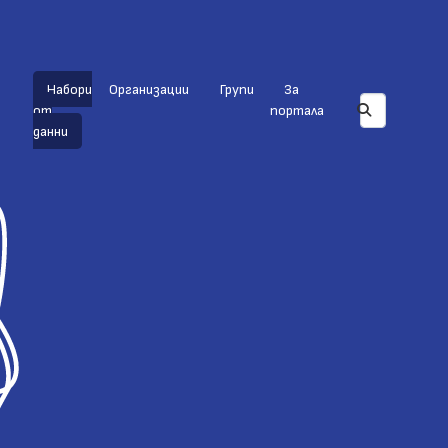
Набори
Организации
Групи
За
от
портала
данни