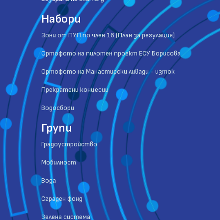
Набори
Зони от ПУП по член 16 (План за регулация)
Ортофото на пилотен проект ЕСУ Борисова
Ортофото на Манастирски ливади - изток
Прекратени концесии
Водосбори
Групи
Градоустройство
Мобилност
Вода
Сграден фонд
Зелена система