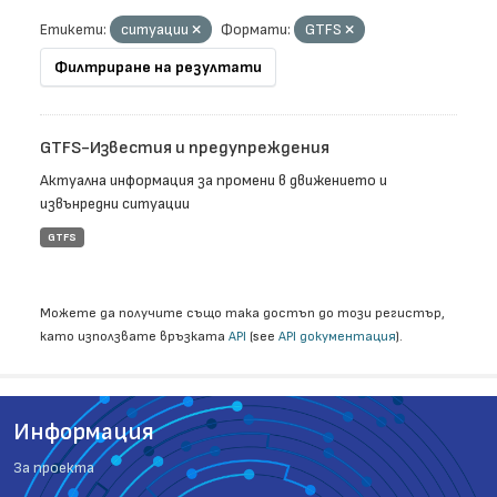
Етикети:
ситуации
Формати:
GTFS
Филтриране на резултати
GTFS-Известия и предупреждения
Актуална информация за промени в движението и
извънредни ситуации
GTFS
Можете да получите също така достъп до този регистър,
като използвате връзката
API
(see
API документация
).
Информация
За проекта