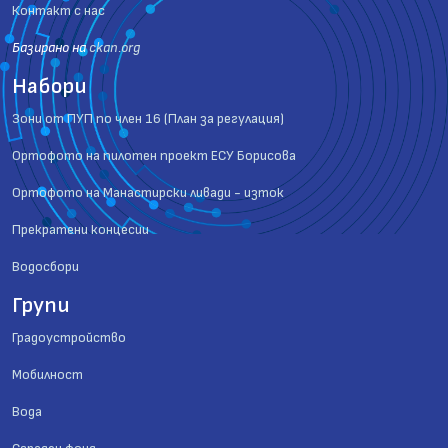
Контакт с нас
Базиранo на
ckan.org
Набори
Зони от ПУП по член 16 (План за регулация)
Ортофото на пилотен проект ЕСУ Борисова
Ортофото на Манастирски ливади - изток
Прекратени концесии
Водосбори
Групи
Градоустройство
Мобилност
Вода