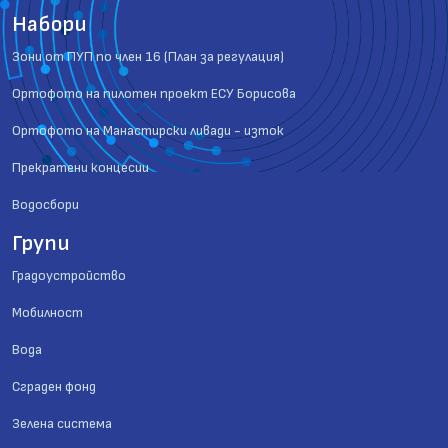
Набори
Зони от ПУП по член 16 (План за регулация)
Ортофото на пилотен проект ЕСУ Борисова
Ортофото на Манастирски ливади - изток
Прекратени концесии
Водосбори
Групи
Градоустройство
Мобилност
Вода
Сграден фонд
Зелена система