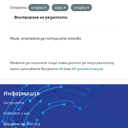
Етикети:
спирка
гари
спирки
Филтриране на резултати
Моля, опитайте да потърсите отново
Можете да получите също така достъп до този регистър,
като използвате връзката
API
(see
API документация
).
Информация
За проекта
Контакт с нас
Базиранo на
ckan.org