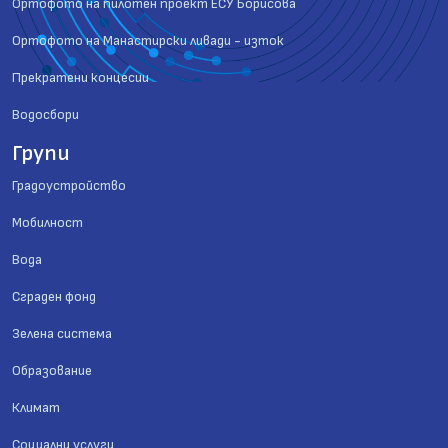
Ортофото на пилотен проект ЕСУ Борисова
Ортофото на Манастирски ливади - изток
Прекратени концесии
Водосбори
Групи
Градоустройство
Мобилност
Вода
Сграден фонд
Зелена система
Образование
Климат
Социални услуги