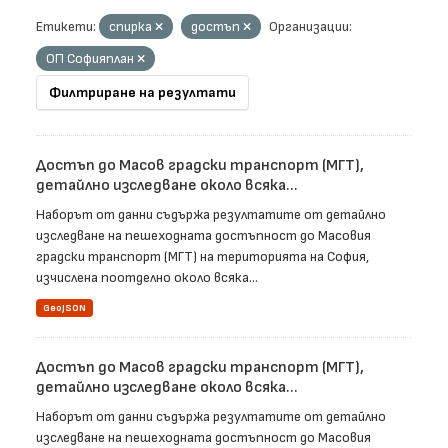
Етикети:
спирка
достъп
Организации:
ОП Софияплан
Филтриране на резултати
Достъп до Масов градски транспорт (МГТ),
детайлно изследване около всяка...
Наборът от данни съдържа резултатите от детайлно
изследване на пешеходната достъпност до Масовия
градски транспорт (МГТ) на територията на София,
изчислена поотделно около всяка...
GeoJSON
Достъп до Масов градски транспорт (МГТ),
детайлно изследване около всяка...
Наборът от данни съдържа резултатите от детайлно
изследване на пешеходната достъпност до Масовия