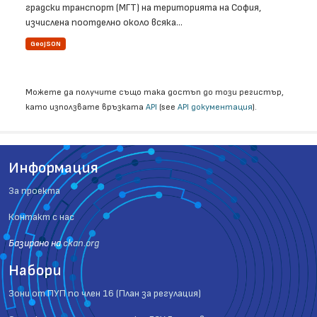
градски транспорт (МГТ) на територията на София,
изчислена поотделно около всяка...
GeoJSON
Можете да получите също така достъп до този регистър,
като използвате връзката
API
(see
API документация
).
Информация
За проекта
Контакт с нас
Базиранo на
ckan.org
Набори
Зони от ПУП по член 16 (План за регулация)