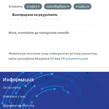
Етикети:
спирка
натоварване
спирки
Филтриране на резултати
Моля, опитайте да потърсите отново
Можете да получите също така достъп до този регистър,
като използвате връзката
API
(see
API документация
).
Информация
За проекта
Контакт с нас
Базиранo на
ckan.org