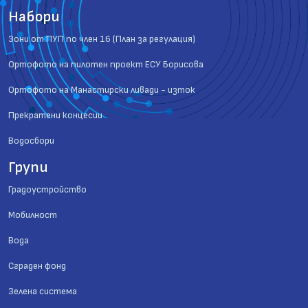
Набори
Зони от ПУП по член 16 (План за регулация)
Ортофото на пилотен проект ЕСУ Борисова
Ортофото на Манастирски ливади - изток
Прекратени концесии
Водосбори
Групи
Градоустройство
Мобилност
Вода
Сграден фонд
Зелена система