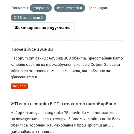
Етикети:
спирка
транспорт
Организации:
ОП Софияплан
Филтриране на резултати
Тролейбусни линии
Наборът от данни съдържа 368 обекта, представени като
линейни обекти на тролейбусните линии в София. За всеки
обект са посочени номер на линията, направление на
движението и...
GeoJSON
ЖП гари и спирки в СО и тяхното натоварване
Наборът от данни съдържа 28 точкови местоположения
на железопътни гари и спирки в Столична община. За всеки
обект са посочени наименование и брой пристигащи и
заминаващи пътници...