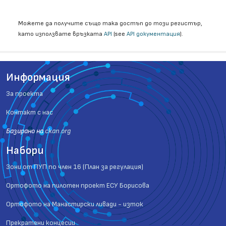
Можете да получите също така достъп до този регистър,
като използвате връзката
API
(see
API документация
).
Информация
За проекта
Контакт с нас
Базиранo на
ckan.org
Набори
Зони от ПУП по член 16 (План за регулация)
Ортофото на пилотен проект ЕСУ Борисова
Ортофото на Манастирски ливади - изток
Прекратени концесии