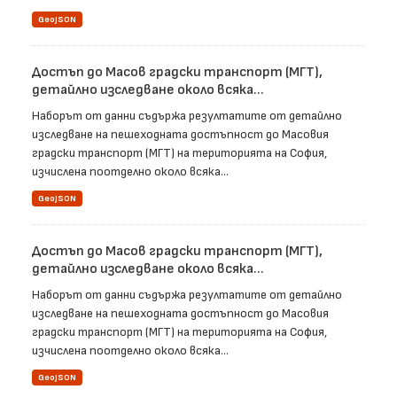
GeoJSON
Достъп до Масов градски транспорт (МГТ),
детайлно изследване около всяка...
Наборът от данни съдържа резултатите от детайлно
изследване на пешеходната достъпност до Масовия
градски транспорт (МГТ) на територията на София,
изчислена поотделно около всяка...
GeoJSON
Достъп до Масов градски транспорт (МГТ),
детайлно изследване около всяка...
Наборът от данни съдържа резултатите от детайлно
изследване на пешеходната достъпност до Масовия
градски транспорт (МГТ) на територията на София,
изчислена поотделно около всяка...
GeoJSON