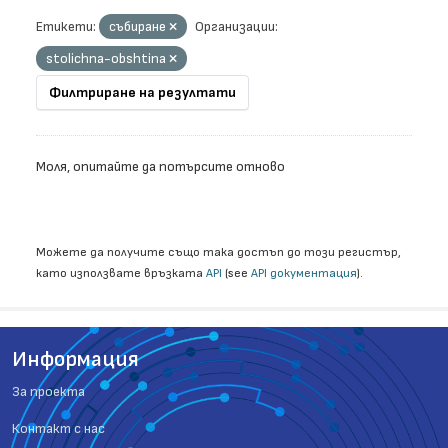
Етикети:
събиране
Организации:
stolichna-obshtina
Филтриране на резултати
Моля, опитайте да потърсите отново
Можете да получите също така достъп до този регистър,
като използвате връзката
API
(see
API документация
).
Информация
За проекта
Контакт с нас