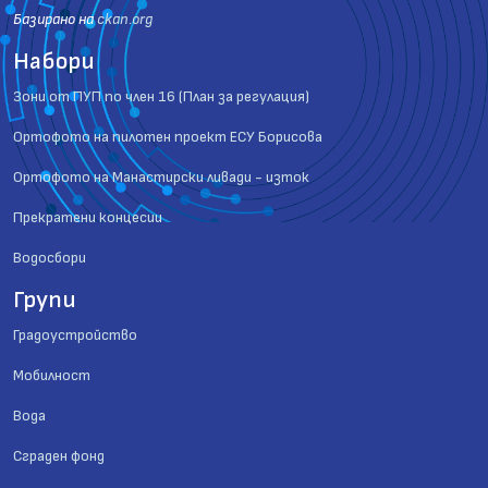
Базиранo на
ckan.org
Набори
Зони от ПУП по член 16 (План за регулация)
Ортофото на пилотен проект ЕСУ Борисова
Ортофото на Манастирски ливади - изток
Прекратени концесии
Водосбори
Групи
Градоустройство
Мобилност
Вода
Сграден фонд