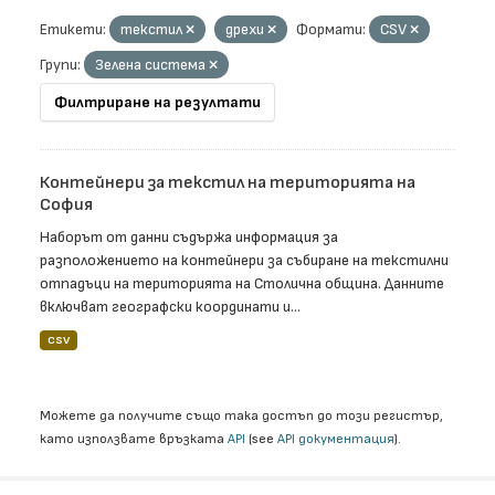
Етикети:
текстил
дрехи
Формати:
CSV
Групи:
Зелена система
Филтриране на резултати
Контейнери за текстил на територията на
София
Наборът от данни съдържа информация за
разположението на контейнери за събиране на текстилни
отпадъци на територията на Столична община. Данните
включват географски координати и...
CSV
Можете да получите също така достъп до този регистър,
като използвате връзката
API
(see
API документация
).