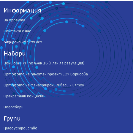
Информация
За проекта
Контакт с нас
Базиранo на
ckan.org
Набори
Зони от ПУП по член 16 (План за регулация)
Ортофото на пилотен проект ЕСУ Борисова
Ортофото на Манастирски ливади - изток
Прекратени концесии
Водосбори
Групи
Градоустройство