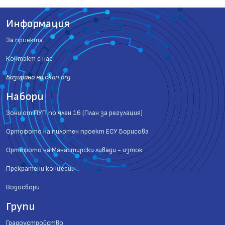
Информация
За проекта
Контакт с нас
Базиранo на
ckan.org
Набори
Зони от ПУП по член 16 (План за регулация)
Ортофото на пилотен проект ЕСУ Борисова
Ортофото на Манастирски ливади - изток
Прекратени концесии
Водосбори
Групи
Градоустройство