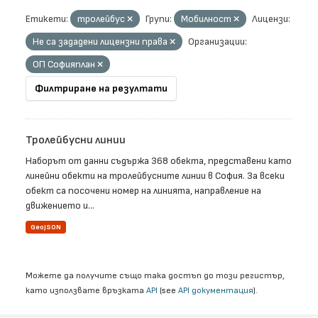
Етикети:
тролейбус
Групи:
Мобилност
Лицензи:
Не са зададени лицензни права
Организации:
ОП Софияплан
Филтриране на резултати
Тролейбусни линии
Наборът от данни съдържа 368 обекта, представени като
линейни обекти на тролейбусните линии в София. За всеки
обект са посочени номер на линията, направление на
движението и...
GeoJSON
Можете да получите също така достъп до този регистър,
като използвате връзката
API
(see
API документация
).