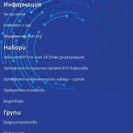
Информация
За проекта
Контакт с нас
Базиранo на
ckan.org
Набори
Зони от ПУП по член 16 (План за регулация)
Ортофото на пилотен проект ЕСУ Борисова
Ортофото на Манастирски ливади - изток
Прекратени концесии
Водосбори
Групи
Градоустройство