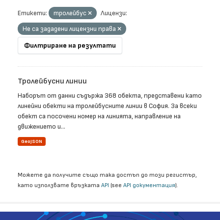
Етикети:
тролейбус
Лицензи:
Не са зададени лицензни права
Филтриране на резултати
Тролейбусни линии
Наборът от данни съдържа 368 обекта, представени като
линейни обекти на тролейбусните линии в София. За всеки
обект са посочени номер на линията, направление на
движението и...
GeoJSON
Можете да получите също така достъп до този регистър,
като използвате връзката
API
(see
API документация
).