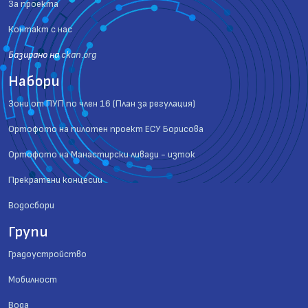
За проекта
Контакт с нас
Базиранo на
ckan.org
Набори
Зони от ПУП по член 16 (План за регулация)
Ортофото на пилотен проект ЕСУ Борисова
Ортофото на Манастирски ливади - изток
Прекратени концесии
Водосбори
Групи
Градоустройство
Мобилност
Вода