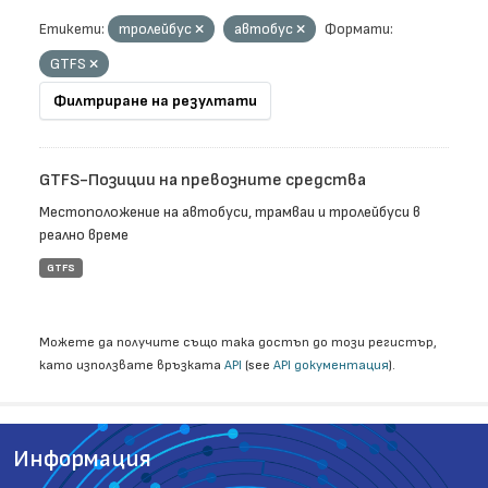
Етикети:
тролейбус
автобус
Формати:
GTFS
Филтриране на резултати
GTFS-Позиции на превозните средства
Местоположение на автобуси, трамваи и тролейбуси в
реално време
GTFS
Можете да получите също така достъп до този регистър,
като използвате връзката
API
(see
API документация
).
Информация