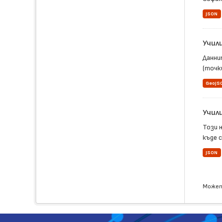
JSON
Учил
Данни
(точки
GeoJS
Учил
Този 
къде 
JSON
Может