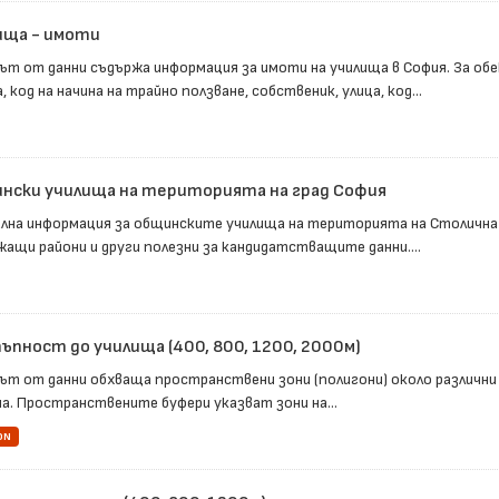
ища - имоти
ът от данни съдържа информация за имоти на училища в София. За об
 код на начина на трайно ползване, собственик, улица, код...
нски училища на територията на град София
лна информация за общинските училища на територията на Столична
жащи райони и други полезни за кандидатстващите данни....
ъпност до училища (400, 800, 1200, 2000м)
ът от данни обхваща пространствени зони (полигони) около различни
а. Пространствените буфери указват зони на...
ON