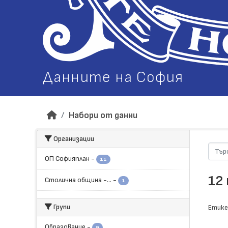
Данните на София
Набори от данни
Организации
ОП Софияплан
-
11
12
Столична община -...
-
1
Групи
Етике
Образование
-
9