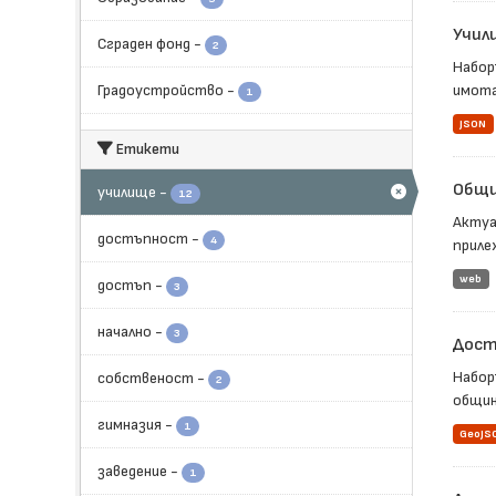
Учил
Сграден фонд
-
2
Набор
Градоустройство
-
имота,
1
JSON
Етикети
Общи
училище
-
12
Актуа
достъпност
-
4
приле
web
достъп
-
3
начално
-
3
Дост
Набор
собственост
-
2
общин
гимназия
-
1
GeoJS
заведение
-
1