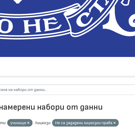
 намерени набори от данни
ти:
училище
Лицензи:
Не са зададени лицензни права