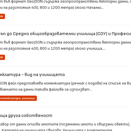
т във формат GeoJSON съдържа геопространствени векторни данни, 
и на разстояния 400, 800 и 1200 метра) около Начални...
ON
ъп до Средно общообразователни училища (СОУ) и Професио
т във формат GeoJSON и съдържа геопространствени векторни данни
и на разстояния 400, 800 и 1200 метра) около училища,...
ON
нклатура - вид на училището
JSON файл представлява номенклатура (речник с кодове) на списък на 
влението на данни такива файлове се използват...
 номенклатура, училища
ища друга собственост
набор от данни описва имотите (поземлени имоти и свързани обекти),
. Kартата на училищата свързва: Училищата с конкретните...