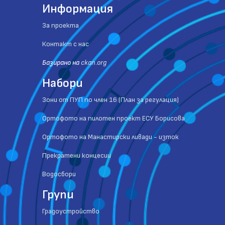
Информация
За проекта
Контакт с нас
Базиранo на
ckan.org
Набори
Зони от ПУП по член 16 (План за регулация)
Ортофото на пилотен проект ЕСУ Борисова
Ортофото на Манастирски ливади - изток
Прекратени концесии
Водосбори
Групи
Градоустройство