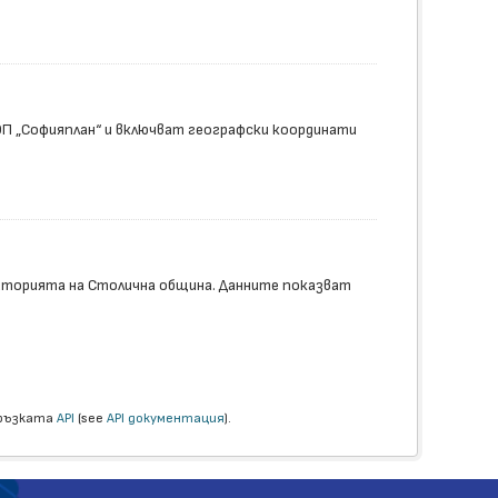
ОП „Софияплан“ и включват географски координати
риторията на Столична община. Данните показват
връзката
API
(see
API документация
).