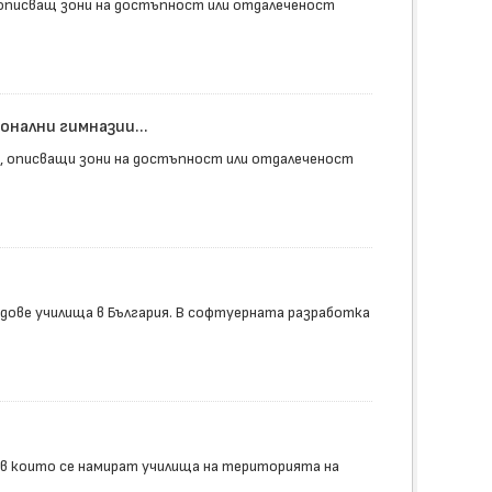
описващ зони на достъпност или отдалеченост
нални гимназии...
, описващи зони на достъпност или отдалеченост
видове училища в България. В софтуерната разработка
 в които се намират училища на територията на