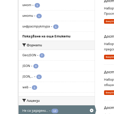
Дост
имот
-
1
Набор
Прост
имоти
-
1
GeoJS
инфраструктура
-
1
Показване на още Етикети
Дост
Набор
Формати
предс
GeoJSON
-
7
GeoJS
JSON
-
3
Дост
JSON,...
-
1
Набор
общин
web
-
1
GeoJS
Лицензи
Достъ
Не са зададени...
-
12