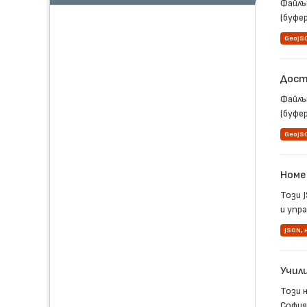
Файлъ
(буфер
GeoJS
Дост
Файлъ
(буфер
GeoJS
Номе
Този 
и упра
JSON,
Учил
Този 
София