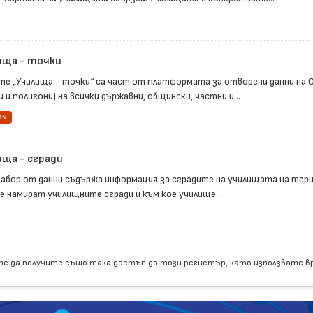
ища - точки
те „Училища - точки“ са част от платформата за отворени данни на 
 и полигони) на всички държавни, общински, частни и...
ON
ища - сгради
набор от данни съдържа информация за сградите на училищата на те
се намират училищните сгради и към кое училище...
е да получите също така достъп до този регистър, като използвате 