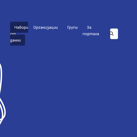
Набори
Организации
Групи
За
от
портала
данни