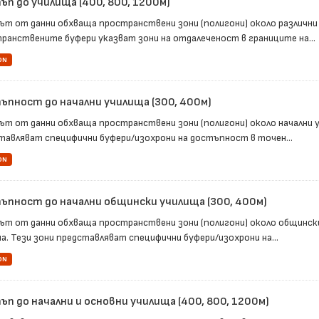
ъп до училища (400, 800, 1200м)
ът от данни обхваща пространствени зони (полигони) около различни
ранствените буфери указват зони на отдалеченост в границите на...
ON
ъпност до начални училища (300, 400м)
ът от данни обхваща пространствени зони (полигони) около начални 
тавляват специфични буфери/изохрони на достъпност в точен...
ON
ъпност до начални общински училища (300, 400м)
ът от данни обхваща пространствени зони (полигони) около общинск
а. Тези зони представляват специфични буфери/изохрони на...
ON
п до начални и основни училища (400, 800, 1200м)