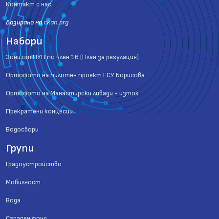
Контакт с нас
Базиранo на
ckan.org
Набори
Зони от ПУП по член 16 (План за регулация)
Ортофото на пилотен проект ЕСУ Борисова
Ортофото на Манастирски ливади - изток
Прекратени концесии
Водосбори
Групи
Градоустройство
Мобилност
Вода
Сграден фонд