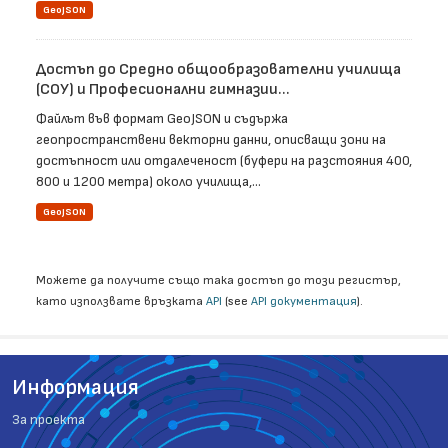
GeoJSON
Достъп до Средно общообразователни училища
(СОУ) и Професионални гимназии...
Файлът във формат GeoJSON и съдържа
геопространствени векторни данни, описващи зони на
достъпност или отдалеченост (буфери на разстояния 400,
800 и 1200 метра) около училища,...
GeoJSON
Можете да получите също така достъп до този регистър,
като използвате връзката
API
(see
API документация
).
Информация
За проекта