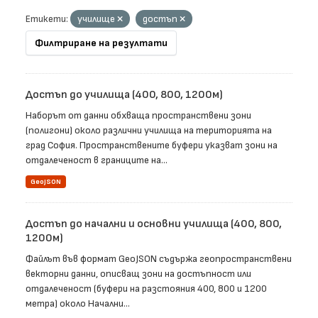
Етикети:
училище
достъп
Филтриране на резултати
Достъп до училища (400, 800, 1200м)
Наборът от данни обхваща пространствени зони
(полигони) около различни училища на територията на
град София. Пространствените буфери указват зони на
отдалеченост в границите на...
GeoJSON
Достъп до начални и основни училища (400, 800,
1200м)
Файлът във формат GeoJSON съдържа геопространствени
векторни данни, описващ зони на достъпност или
отдалеченост (буфери на разстояния 400, 800 и 1200
метра) около Начални...