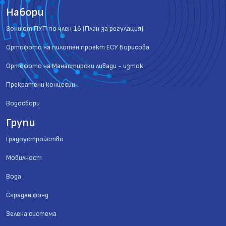
Набори
Зони от ПУП по член 16 (План за регулация)
Ортофото на пилотен проект ЕСУ Борисова
Ортофото на Манастирски ливади - изток
Прекратени концесии
Водосбори
Групи
Градоустройство
Мобилност
Вода
Сграден фонд
Зелена система