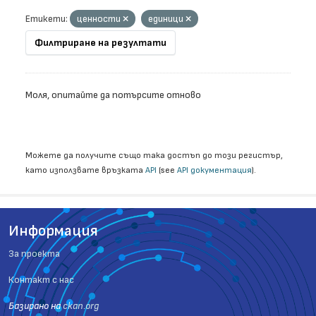
Етикети:
ценности
единици
Филтриране на резултати
Моля, опитайте да потърсите отново
Можете да получите също така достъп до този регистър,
като използвате връзката
API
(see
API документация
).
Информация
За проекта
Контакт с нас
Базиранo на
ckan.org