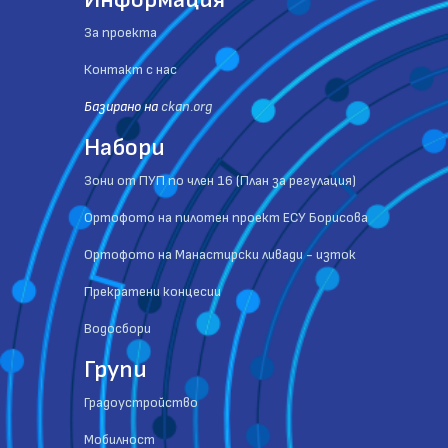
За проекта
Контакт с нас
Базиранo на
ckan.org
Набори
Зони от ПУП по член 16 (План за регулация)
Ортофото на пилотен проект ЕСУ Борисова
Ортофото на Манастирски ливади - изток
Прекратени концесии
Водосбори
Групи
Градоустройство
Мобилност