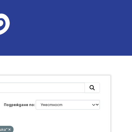
Подреждане по
ика“