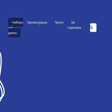
Набори
Организации
Групи
За
от
портала
данни