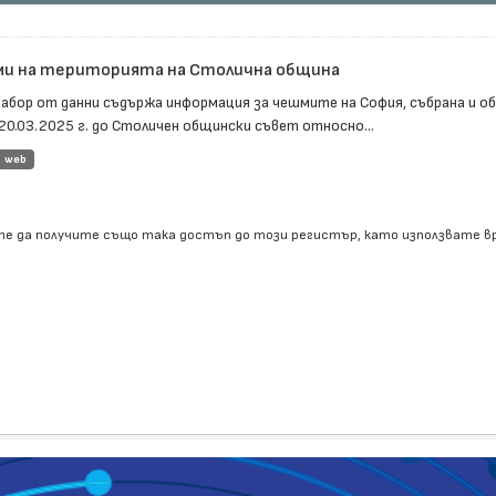
и на територията на Столична община
набор от данни съдържа информация за чешмите на София, събрана и 
20.03.2025 г. до Столичен общински съвет относно...
web
е да получите също така достъп до този регистър, като използвате 