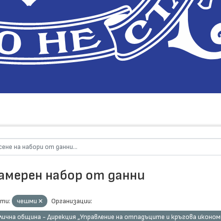
намерен набор от данни
ти:
чешми
Организации:
ична община - Дирекция „Управление на отпадъците и кръгова иконом