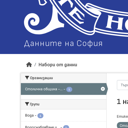
Данните на София
Набори от данни
Организации
Столична община -...
-
1
1 
Групи
Вода
-
1
Етике
Стол
Водоснабдяване и...
-
1