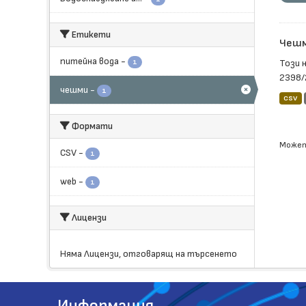
Етикети
Чешм
питейна вода
-
Този 
1
2398/
чешми
-
1
CSV
Формати
Может
CSV
-
1
web
-
1
Лицензи
Няма Лицензи, отговарящ на търсенето
Информация