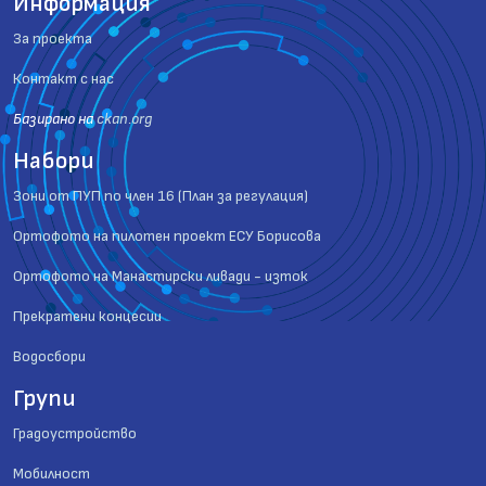
Информация
За проекта
Контакт с нас
Базиранo на
ckan.org
Набори
Зони от ПУП по член 16 (План за регулация)
Ортофото на пилотен проект ЕСУ Борисова
Ортофото на Манастирски ливади - изток
Прекратени концесии
Водосбори
Групи
Градоустройство
Мобилност