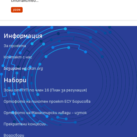
стопанство...
JSON
Информация
За проекта
Контакт с нас
Базиранo на
ckan.org
Набори
Зони от ПУП по член 16 (План за регулация)
Ортофото на пилотен проект ЕСУ Борисова
Ортофото на Манастирски ливади - изток
Прекратени концесии
Водосбори