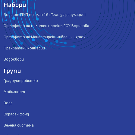
Набори
Зони от ПУП по член 16 (План за регулация)
Ортофото на пилотен проект ЕСУ Борисова
Ортофото на Манастирски ливади - изток
Прекратени концесии
Водосбори
Групи
Градоустройство
Мобилност
Вода
Сграден фонд
Зелена система