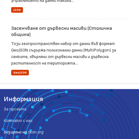
управлението на данни такива...
JSON
Засенчване от дървесни масиви (Столична
община)
Този геопространствен набор от данни във формат
GeoJSON съдържа полигонални данни (MultiPolygon) за
сенките, хвърляни от дървесни масиви и дървесна
растителност на територията...
GeoJSON
Информация
За проекта
Контакт с нас
Базиранo на
ckan.org