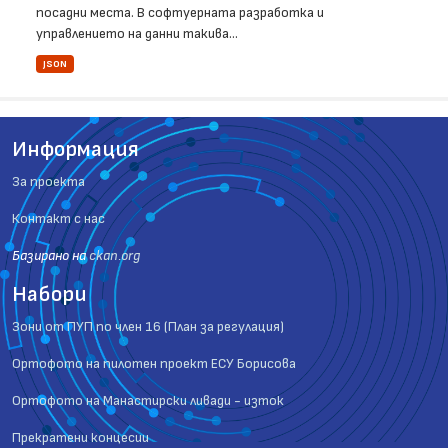
посадни места. В софтуерната разработка и
управлението на данни такива...
JSON
Информация
За проекта
Контакт с нас
Базиранo на
ckan.org
Набори
Зони от ПУП по член 16 (План за регулация)
Ортофото на пилотен проект ЕСУ Борисова
Ортофото на Манастирски ливади - изток
Прекратени концесии