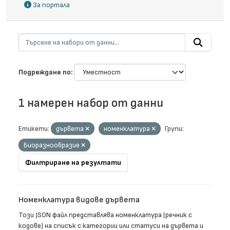
За портала
Подреждане по
1 намерен набор от данни
Етикети:
дървета
номенклатура
Групи:
Биоразнообразие
Филтриране на резултати
Номенклатура видове дървета
Този JSON файл представлява номенклатура (речник с
кодове) на списък с категории или статуси на дървета и