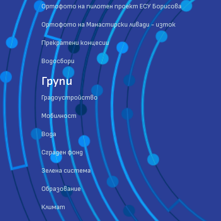
Ортофото на пилотен проект ЕСУ Борисова
Ортофото на Манастирски ливади - изток
Прекратени концесии
Водосбори
Групи
Градоустройство
Мобилност
Вода
Сграден фонд
Зелена система
Образование
Климат