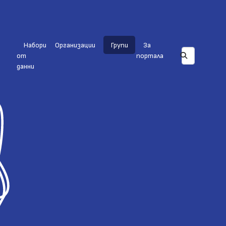
Набори
Организации
Групи
За
от
портала
данни