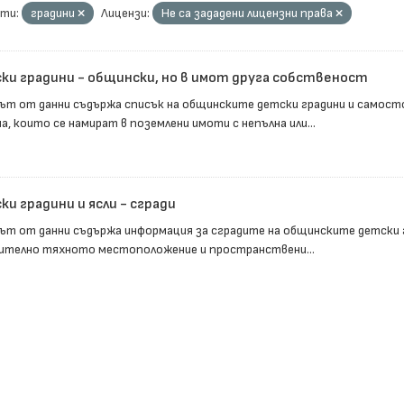
ти:
градини
Лицензи:
Не са зададени лицензни права
ки градини - общински, но в имот друга собственост
ът от данни съдържа списък на общинските детски градини и самост
а, които се намират в поземлени имоти с непълна или...
и градини и ясли - сгради
ът от данни съдържа информация за сградите на общинските детски г
ително тяхното местоположение и пространствени...