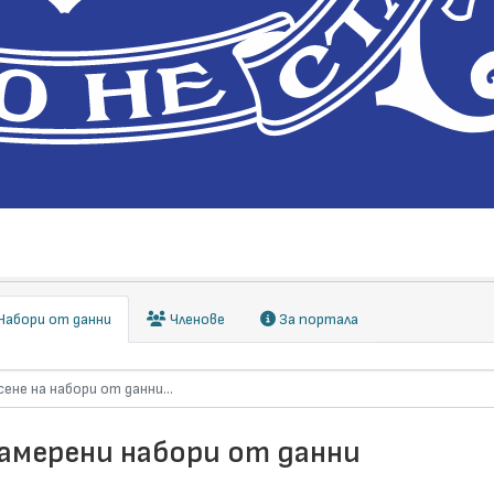
абори от данни
Членове
За портала
намерени набори от данни