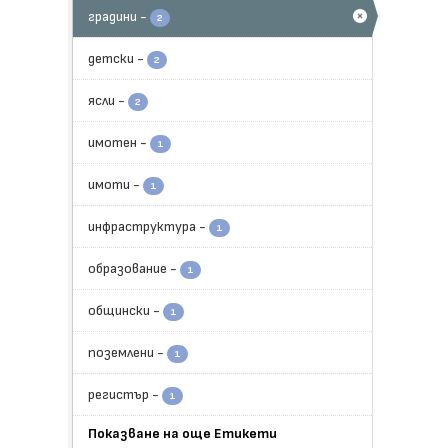
градини
-
2
детски
-
2
ясли
-
2
имотен
-
1
имоти
-
1
инфраструктура
-
1
образование
-
1
общински
-
1
поземлени
-
1
регистър
-
1
Показване на още Етикети