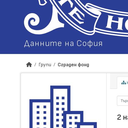
Данните на София
Групи
Сграден фонд
Н
2 