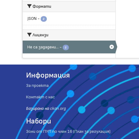
Формати
JSON
-
2
Лицензи
Не са зададени...
-
2
Информация
За проекта
Контакт с нас
Базиранo на
ckan.org
Набори
Зони от ПУП по член 16 (План за регулация)