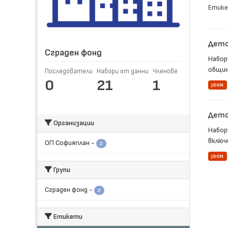
Етике
Детс
Сграден фонд
Набор
общин
Последователи
Набори от данни
Членове
0
21
1
JSON
Детск
Организации
Набор
включ
ОП Софияплан
-
2
JSON
Групи
Сграден фонд
-
2
Етикети