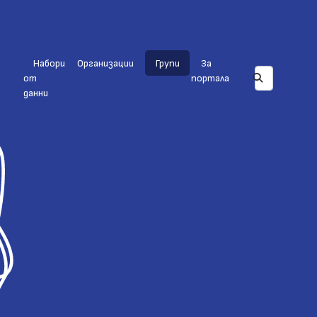
Набори
Организации
Групи
За
от
портала
данни