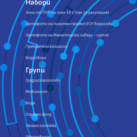
Набори
Зони от ПУП по член 16 (План за регулация)
Ортофото на пилотен проект ЕСУ Борисова
Ортофото на Манастирски ливади - изток
Прекратени концесии
Водосбори
Групи
Градоустройство
Мобилност
Вода
Сграден фонд
Зелена система
Образование