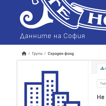
Данните на София
Групи
Сграден фонд
Н
Не