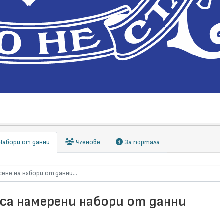
абори от данни
Членове
За портала
 са намерени набори от данни