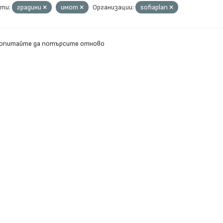
ти:
градини
имот
Организации:
sofiaplan
 опитайте да потърсите отново