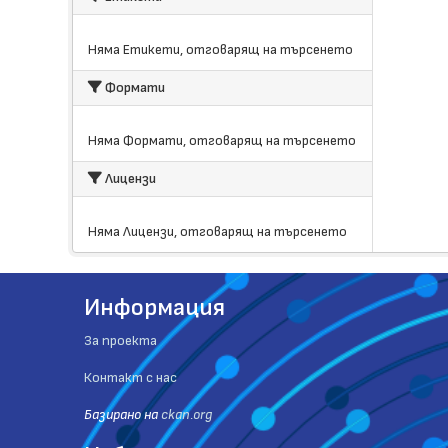
Няма Етикети, отговарящ на търсенето
Формати
Няма Формати, отговарящ на търсенето
Лицензи
Няма Лицензи, отговарящ на търсенето
Информация
За проекта
Контакт с нас
Базиранo на
ckan.org