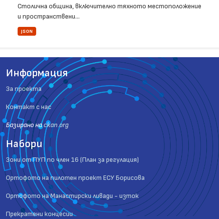
Столична община, включително тяхното местоположение
и пространствени...
JSON
Информация
За проекта
Контакт с нас
Базиранo на
ckan.org
Набори
Зони от ПУП по член 16 (План за регулация)
Ортофото на пилотен проект ЕСУ Борисова
Ортофото на Манастирски ливади - изток
Прекратени концесии