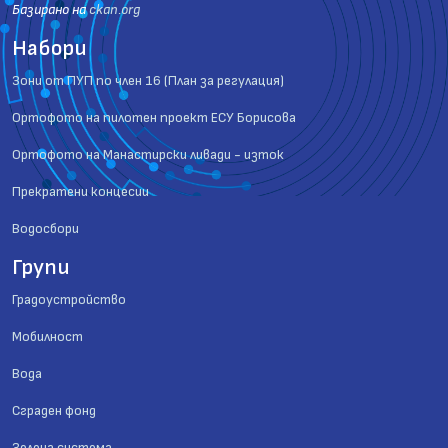
Базиранo на
ckan.org
Набори
Зони от ПУП по член 16 (План за регулация)
Ортофото на пилотен проект ЕСУ Борисова
Ортофото на Манастирски ливади - изток
Прекратени концесии
Водосбори
Групи
Градоустройство
Мобилност
Вода
Сграден фонд
Зелена система