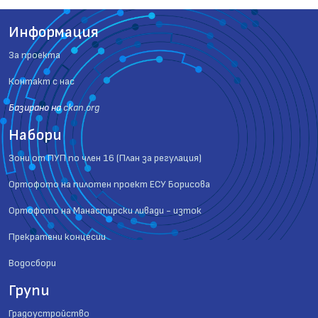
Информация
За проекта
Контакт с нас
Базиранo на
ckan.org
Набори
Зони от ПУП по член 16 (План за регулация)
Ортофото на пилотен проект ЕСУ Борисова
Ортофото на Манастирски ливади - изток
Прекратени концесии
Водосбори
Групи
Градоустройство