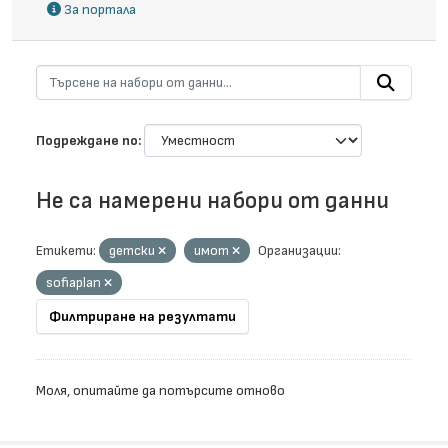
За портала
Подреждане по
Не са намерени набори от данни
Етикети:
детски
имот
Организации:
sofiaplan
Филтриране на резултати
Моля, опитайте да потърсите отново