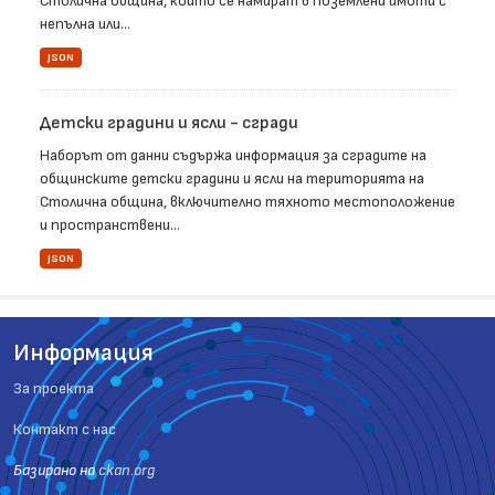
Столична община, които се намират в поземлени имоти с
непълна или...
JSON
Детски градини и ясли - сгради
Наборът от данни съдържа информация за сградите на
общинските детски градини и ясли на територията на
Столична община, включително тяхното местоположение
и пространствени...
JSON
Информация
За проекта
Контакт с нас
Базиранo на
ckan.org