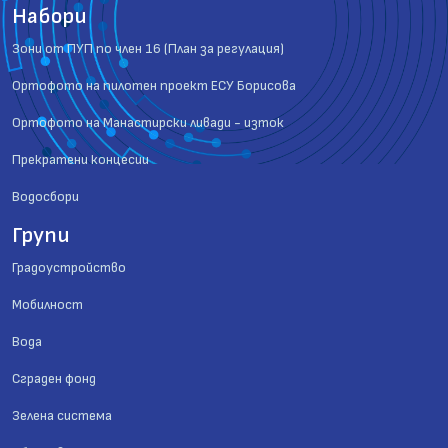
Набори
Зони от ПУП по член 16 (План за регулация)
Ортофото на пилотен проект ЕСУ Борисова
Ортофото на Манастирски ливади - изток
Прекратени концесии
Водосбори
Групи
Градоустройство
Мобилност
Вода
Сграден фонд
Зелена система