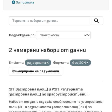
За портала
Подреждане по
2 намерени набори от данни
Етикети:
разгърната
Формати:
GeoJSON
Филтриране на резултати
ЗП (Застроена площ) и РЗП (Разгърната
застроена площ) по градоустройствени...
Наборът от данни съдържа стойностите на застроената
площ (ЗП) и разгърнатата застроена площ (РЗП) по