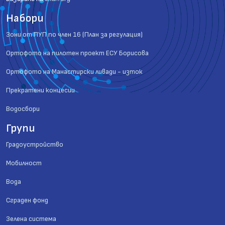
Набори
Зони от ПУП по член 16 (План за регулация)
Ортофото на пилотен проект ЕСУ Борисова
Ортофото на Манастирски ливади - изток
Прекратени концесии
Водосбори
Групи
Градоустройство
Мобилност
Вода
Сграден фонд
Зелена система