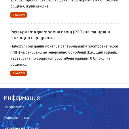
градоустройствени единици на територията на Столична
община, изчислени на...
GeoJSON
Разгърната застроена площ (РЗП) на санирани
жилищни сгради по...
Наборът от данни показва разгърнатата застроена площ
(РЗП) на санираните (енергийно обновени) жилищни сгради,
агрегирана по градоустройствени единици в Столична
община....
GeoJSON
Информация
За проекта
Контакт с нас
Базиранo на
ckan.org