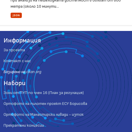
при анализи на пешеходната достъпност в обхват от 800
метра (около 10 минути...
JSON
Информация
За проекта
Контакт с нас
Базиранo на
ckan.org
Набори
Зони от ПУП по член 16 (План за регулация)
Ортофото на пилотен проект ЕСУ Борисова
Ортофото на Манастирски ливади - изток
Прекратени концесии