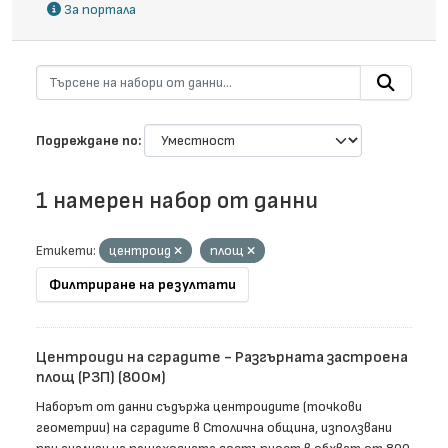
За портала
Подреждане по
1 намерен набор от данни
Етикети:
центроид
площ
Филтриране на резултати
Центроиди на сградите - Разгърната застроена
площ (РЗП) (800м)
Наборът от данни съдържа центроидите (точкови
геометрии) на сградите в Столична община, използвани