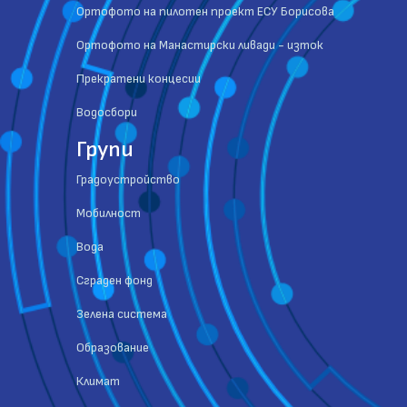
Ортофото на пилотен проект ЕСУ Борисова
Ортофото на Манастирски ливади - изток
Прекратени концесии
Водосбори
Групи
Градоустройство
Мобилност
Вода
Сграден фонд
Зелена система
Образование
Климат