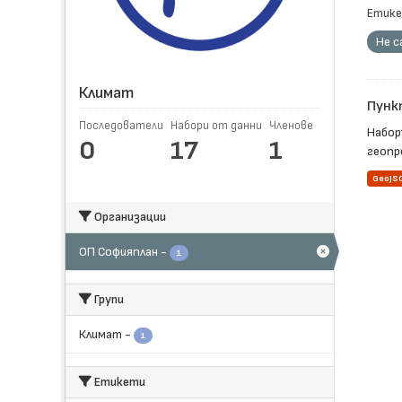
Етике
Не с
Климат
Пунк
Последователи
Набори от данни
Членове
Набор
0
17
1
геопр
GeoJS
Организации
ОП Софияплан
-
1
Групи
Климат
-
1
Етикети