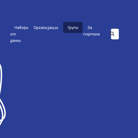
Набори
Организации
Групи
За
от
портала
данни