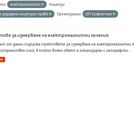
ти:
електромагнит
Лицензи:
а зададени лицензни права
Организации:
ОП Софияплан
тове за измерване на електромагнитни лъчения
ът от данни съдържа пунктовете за измерване на електромагнитни л
остранствен слой, в който всеки обект е локализиран с географски...
ON