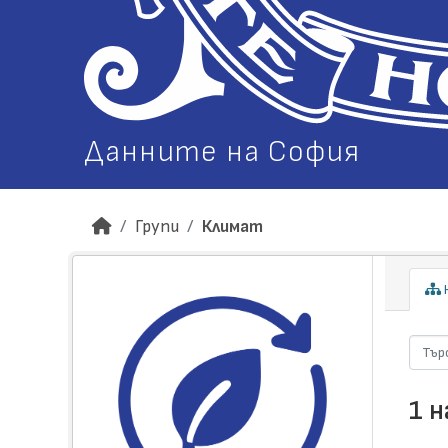
Данните на София
Групи
Климат
Н
1 