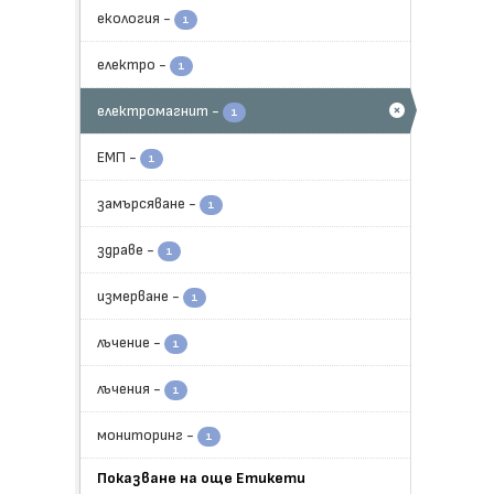
екология
-
1
електро
-
1
електромагнит
-
1
ЕМП
-
1
замърсяване
-
1
здраве
-
1
измерване
-
1
лъчение
-
1
лъчения
-
1
мониторинг
-
1
Показване на още Етикети