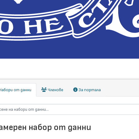
абори от данни
Членове
За портала
намерен набор от данни