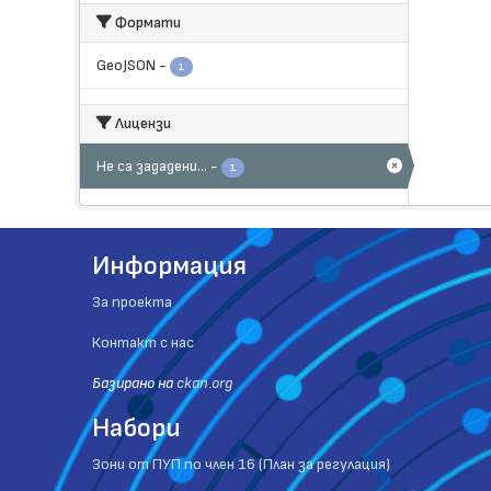
Формати
GeoJSON
-
1
Лицензи
Не са зададени...
-
1
Информация
За проекта
Контакт с нас
Базиранo на
ckan.org
Набори
Зони от ПУП по член 16 (План за регулация)