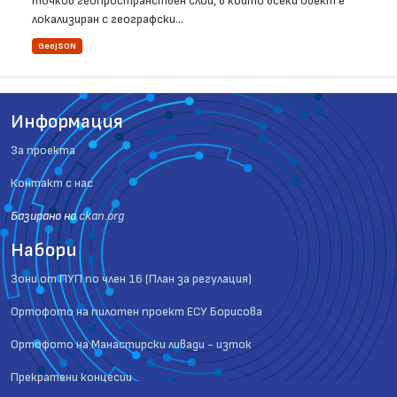
точков геопространствен слой, в който всеки обект е
локализиран с географски...
GeoJSON
Информация
За проекта
Контакт с нас
Базиранo на
ckan.org
Набори
Зони от ПУП по член 16 (План за регулация)
Ортофото на пилотен проект ЕСУ Борисова
Ортофото на Манастирски ливади - изток
Прекратени концесии