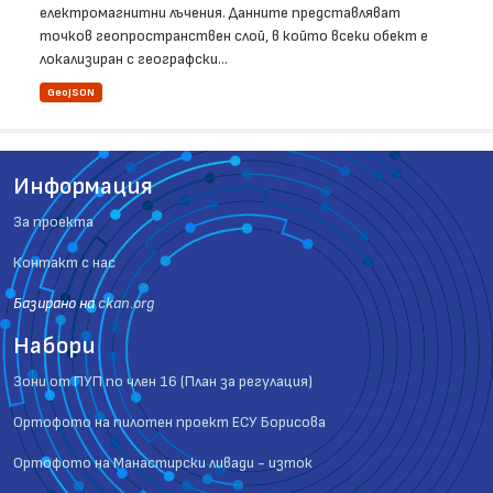
електромагнитни лъчения. Данните представляват
точков геопространствен слой, в който всеки обект е
локализиран с географски...
GeoJSON
Информация
За проекта
Контакт с нас
Базиранo на
ckan.org
Набори
Зони от ПУП по член 16 (План за регулация)
Ортофото на пилотен проект ЕСУ Борисова
Ортофото на Манастирски ливади - изток