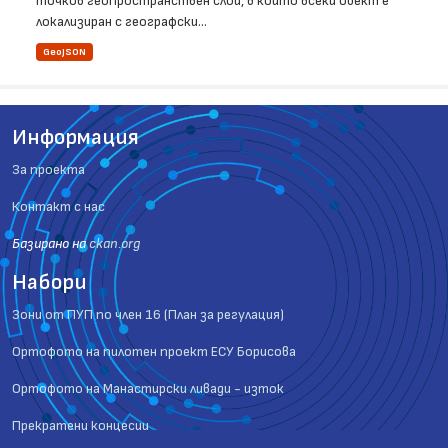
точков геопространствен слой, в който всеки обект е
локализиран с географски...
GeoJSON
Информация
За проекта
Контакт с нас
Базиранo на
ckan.org
Набори
Зони от ПУП по член 16 (План за регулация)
Ортофото на пилотен проект ЕСУ Борисова
Ортофото на Манастирски ливади - изток
Прекратени концесии