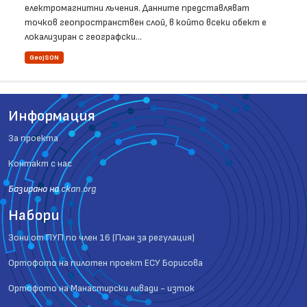
електромагнитни лъчения. Данните представляват
точков геопространствен слой, в който всеки обект е
локализиран с географски...
GeoJSON
Информация
За проекта
Контакт с нас
Базиранo на
ckan.org
Набори
Зони от ПУП по член 16 (План за регулация)
Ортофото на пилотен проект ЕСУ Борисова
Ортофото на Манастирски ливади - изток