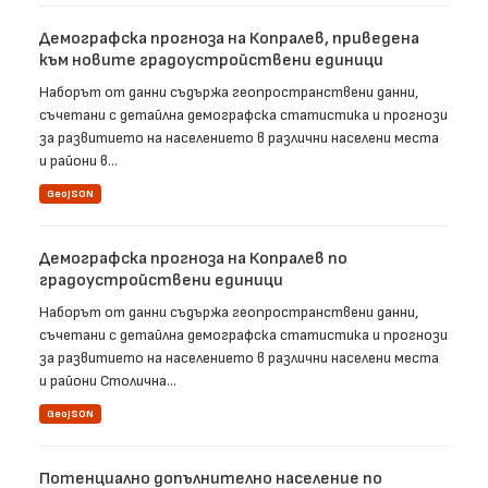
Демографска прогноза на Копралев, приведена
към новите градоустройствени единици
Наборът от данни съдържа геопространствени данни,
съчетани с детайлна демографска статистика и прогнози
за развитието на населението в различни населени места
и райони в...
GeoJSON
Демографска прогноза на Копралев по
градоустройствени единици
Наборът от данни съдържа геопространствени данни,
съчетани с детайлна демографска статистика и прогнози
за развитието на населението в различни населени места
и райони Столична...
GeoJSON
Потенциално допълнително население по