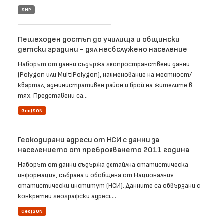
SHP
Пешеходен достъп до училища и общински
детски градини - дял необслужено население
Наборът от данни съдържа геопространствени данни
(Polygon или MultiPolygon), наименование на местност/
квартал, административен район и брой на жителите в
тях. Представени са...
GeoJSON
Геокодирани адреси от НСИ с данни за
населението от преброяването 2011 година
Наборът от данни съдържа детайлна статистическа
информация, събрана и обобщена от Националния
статистически институт (НСИ). Данните са обвързани с
конкретни географски адреси...
GeoJSON