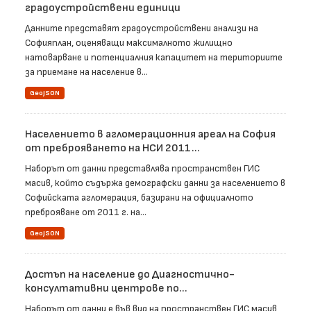
градоустройствени единици
Данните представят градоустройствени анализи на
Софияплан, оценяващи максималното жилищно
натоварване и потенциалния капацитет на териториите
за приемане на население в...
GeoJSON
Населението в агломерационния ареал на София
от преброяването на НСИ 2011...
Наборът от данни представлява пространствен ГИС
масив, който съдържа демографски данни за населението в
Софийската агломерация, базирани на официалното
преброяване от 2011 г. на...
GeoJSON
Достъп на население до Диагностично-
консултативни центрове по...
Наборът от данни е във вид на пространствен ГИС масив