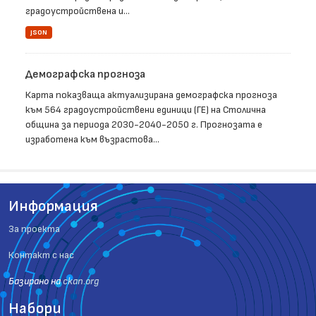
градоустройствена и...
JSON
Демографска прогноза
Карта показваща актуализирана демографска прогноза
към 564 градоустройствени единици (ГЕ) на Столична
община за периода 2030-2040-2050 г. Прогнозата е
изработена към възрастова...
Информация
За проекта
Контакт с нас
Базиранo на
ckan.org
Набори