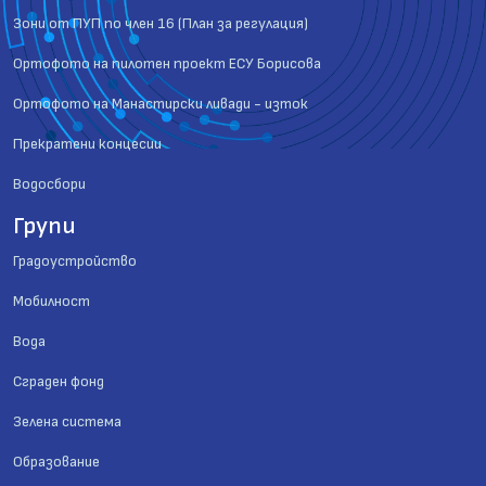
Зони от ПУП по член 16 (План за регулация)
Ортофото на пилотен проект ЕСУ Борисова
Ортофото на Манастирски ливади - изток
Прекратени концесии
Водосбори
Групи
Градоустройство
Мобилност
Вода
Сграден фонд
Зелена система
Образование