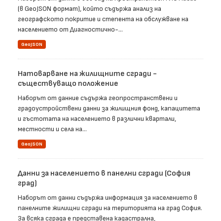
(в GeoJSON формат), който съдържа анализ на
географското покритие и степента на обслужване на
населението от Диагностично-...
GeoJSON
Натоварване на жилищните сгради -
съществуващо положение
Наборът от данние съдържа геопространствени и
градоустройствени данни за жилищния фонд, капацитета
и гъстотата на населението в различни квартали,
местности и села на...
GeoJSON
Данни за населението в панелни сгради (София
град)
Наборът от данни съдържа информация за населението в
панелните жилищни сгради на територията на град София.
За всяка сграда е представена кадастрална,