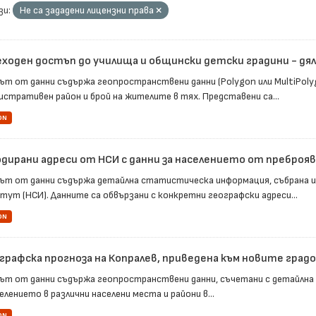
зи:
Не са зададени лицензни права
ходен достъп до училища и общински детски градини - дял
ът от данни съдържа геопространствени данни (Polygon или MultiPoly
истративен район и брой на жителите в тях. Представени са...
ON
одирани адреси от НСИ с данни за населението от преброя
ът от данни съдържа детайлна статистическа информация, събрана 
тут (НСИ). Данните са обвързани с конкретни географски адреси...
ON
графска прогноза на Копралев, приведена към новите гра
ът от данни съдържа геопространствени данни, съчетани с детайлна
елението в различни населени места и райони в...
ON