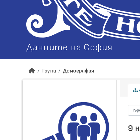
Данните на София
Групи
Демография
Н
9 