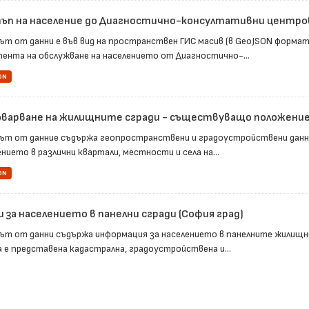
ъп на население до Диагностично-консултативни центрове
ът от данни е във вид на пространствен ГИС масив (в GeoJSON форма
пента на обслужване на населението от Диагностично-...
ON
варване на жилищните сгради - съществуващо положени
ът от данние съдържа геопространствени и градоустройствени данн
нието в различни квартали, местности и села на...
ON
 за населението в панелни сгради (София град)
ът от данни съдържа информация за населението в панелните жилищни
а е представена кадастрална, градоустройствена и...