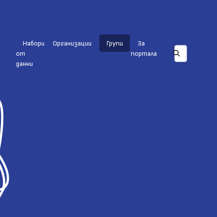
Набори
Организации
Групи
За
от
портала
данни