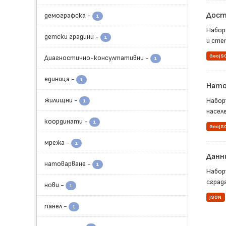
Дост
демографска
-
1
Набор
детски градини
-
1
и сте
GeoJS
Диагностично-консултативни
-
1
единица
-
1
Нато
жилищни
-
Набор
1
населе
координати
-
1
GeoJS
мрежа
-
1
Данни
натоварване
-
1
Набор
сград
нови
-
1
JSON
панел
-
1