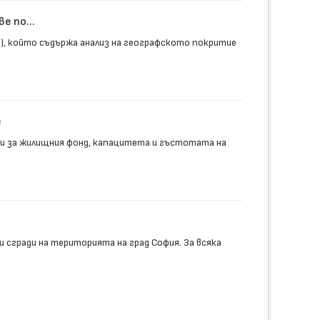
 по...
т), който съдържа анализ на географското покритие
е
и за жилищния фонд, капацитета и гъстотата на
 сгради на територията на град София. За всяка