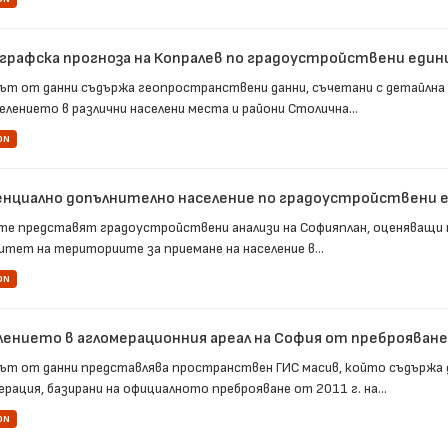
графска прогноза на Копралев по градоустройствени един
ът от данни съдържа геопространствени данни, съчетани с детайлна
елението в различни населени места и райони Столична...
ON
нциално допълнително население по градоустройствени 
те представят градоустройствени анализи на Софияплан, оценяващи
итет на териториите за приемане на население в...
ON
лението в агломерационния ареал на София от преброяванет
ът от данни представлява пространствен ГИС масив, който съдържа 
рация, базирани на официалното преброяване от 2011 г. на...
ON