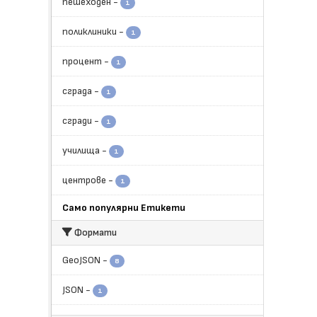
пешеходен
-
1
поликлиники
-
1
процент
-
1
сграда
-
1
сгради
-
1
училища
-
1
центрове
-
1
Само популярни Етикети
Формати
GeoJSON
-
8
JSON
-
1