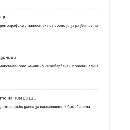
ици
 демографска статистика и прогнози за развитието
единици
 максималното жилищно натоварване и потенциалния
о на НСИ 2011...
демографски данни за населението в Софийската