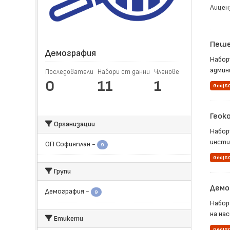
Лицен
Пеше
Демография
Набор
админ
Последователи
Набори от данни
Членове
0
11
1
GeoJS
Геок
Организации
Набор
инсти
ОП Софияплан
-
9
GeoJS
Групи
Демо
Демография
-
9
Набор
на нас
Етикети
GeoJS