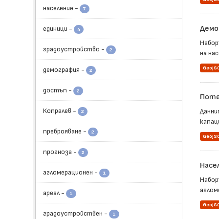
население
-
7
Демо
единици
-
4
Набор
градоустройство
-
2
на нас
GeoJS
демография
-
2
достъп
-
2
Поте
Копралев
-
Данни
2
капац
преброяване
-
2
GeoJS
прогноза
-
2
Насе
агломерационен
-
1
Набор
агломе
ареал
-
1
GeoJS
градоустройствен
-
1