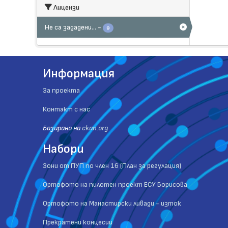
Лицензи
Не са зададени...
-
9
Информация
За проекта
Контакт с нас
Базиранo на
ckan.org
Набори
Зони от ПУП по член 16 (План за регулация)
Ортофото на пилотен проект ЕСУ Борисова
Ортофото на Манастирски ливади - изток
Прекратени концесии