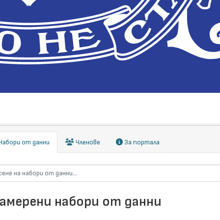
абори от данни
Членове
За портала
намерени набори от данни