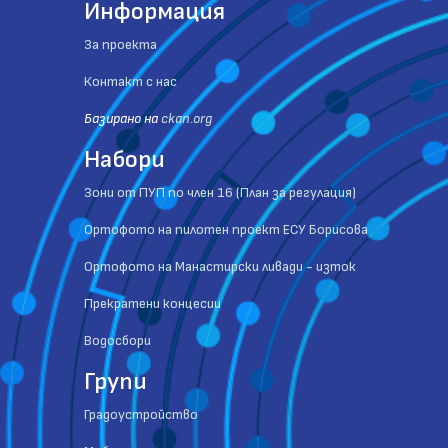
Информация
За проекта
Контакт с нас
Базиранo на
ckan.org
Набори
Зони от ПУП по член 16 (План за регулация)
Ортофото на пилотен проект ЕСУ Борисова
Ортофото на Манастирски ливади - изток
Прекратени концесии
Водосбори
Групи
Градоустройство