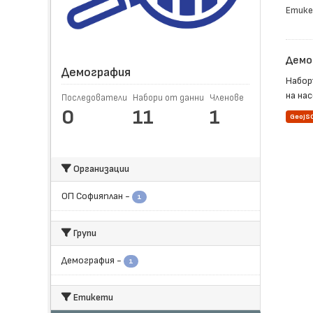
Етике
Демо
Демография
Набор
на нас
Последователи
Набори от данни
Членове
0
11
1
GeoJS
Организации
ОП Софияплан
-
1
Групи
Демография
-
1
Етикети