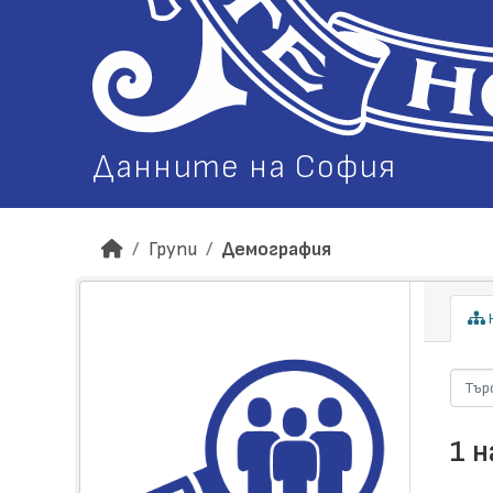
Данните на София
Групи
Демография
Н
1 