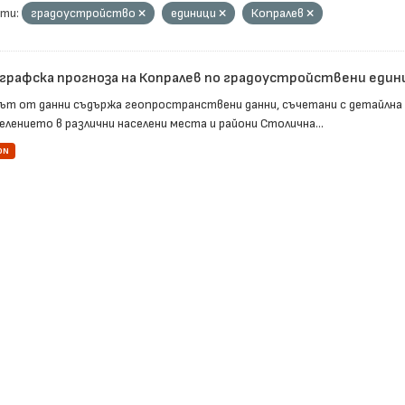
ти:
градоустройство
единици
Копралев
графска прогноза на Копралев по градоустройствени един
ът от данни съдържа геопространствени данни, съчетани с детайлна
елението в различни населени места и райони Столична...
ON