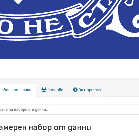
абори от данни
Членове
За портала
намерен набор от данни