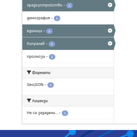
градоустройство
-
1
демография
-
1
единици
-
1
Копралев
-
1
прогноза
-
1
Формати
GeoJSON
-
1
Лицензи
Не са зададени...
-
1