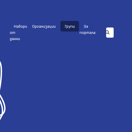
Набори
Организации
Групи
За
от
портала
данни