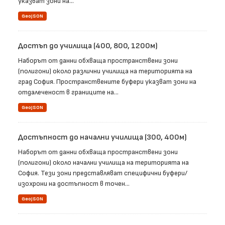
указват зони на...
GeoJSON
Достъп до училища (400, 800, 1200м)
Наборът от данни обхваща пространствени зони
(полигони) около различни училища на територията на
град София. Пространствените буфери указват зони на
отдалеченост в границите на...
GeoJSON
Достъпност до начални училища (300, 400м)
Наборът от данни обхваща пространствени зони
(полигони) около начални училища на територията на
София. Тези зони представляват специфични буфери/
изохрони на достъпност в точен...
GeoJSON