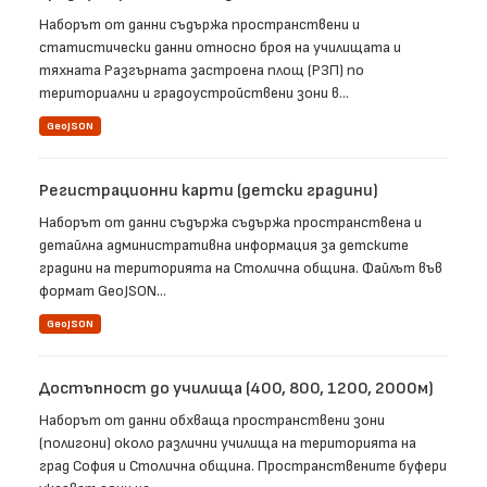
Наборът от данни съдържа пространствени и
статистически данни относно броя на училищата и
тяхната Разгърната застроена площ (РЗП) по
териториални и градоустройствени зони в...
GeoJSON
Регистрационни карти (детски градини)
Наборът от данни съдържа съдържа пространствена и
детайлна административна информация за детските
градини на територията на Столична община. Файлът във
формат GeoJSON...
GeoJSON
Достъпност до училища (400, 800, 1200, 2000м)
Наборът от данни обхваща пространствени зони
(полигони) около различни училища на територията на
град София и Столична община. Пространствените буфери