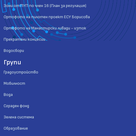
Зони от ПУП по член 16 (План за регулация)
Ортофото на пилотен проект ЕСУ Борисова
Ортофото на Манастирски ливади - изток
Прекратени концесии
Водосбори
Групи
Градоустройство
Мобилност
Вода
Сграден фонд
Зелена система
Образование