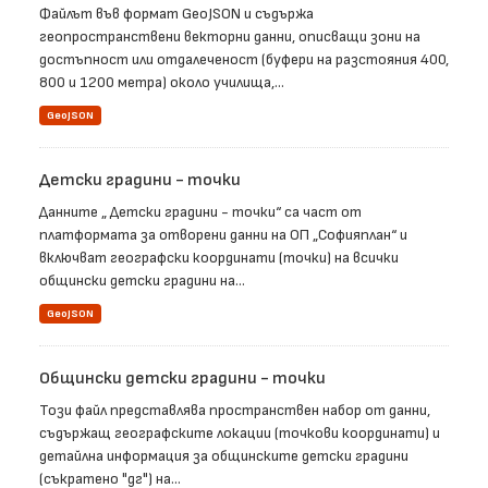
Файлът във формат GeoJSON и съдържа
геопространствени векторни данни, описващи зони на
достъпност или отдалеченост (буфери на разстояния 400,
800 и 1200 метра) около училища,...
GeoJSON
Детски градини - точки
Данните „ Детски градини - точки“ са част от
платформата за отворени данни на ОП „Софияплан“ и
включват географски координати (точки) на всички
общински детски градини на...
GeoJSON
Общински детски градини - точки
Този файл представлява пространствен набор от данни,
съдържащ географските локации (точкови координати) и
детайлна информация за общинските детски градини
(съкратено "дг") на...