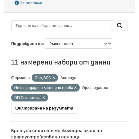
За портала
Подреждане по
11 намерени набори от данни
Формати:
GeoJSON
Лицензи:
Не са зададени лицензни права
Организации:
ОП Софияплан
Филтриране на резултати
Брой училища спрямо жилищна площ по
градоустройствени единици