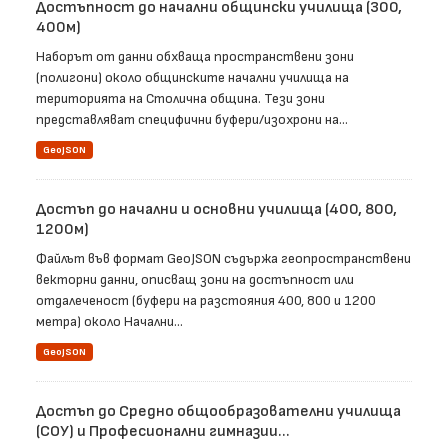
Достъпност до начални общински училища (300,
400м)
Наборът от данни обхваща пространствени зони
(полигони) около общинските начални училища на
територията на Столична община. Тези зони
представляват специфични буфери/изохрони на...
GeoJSON
Достъп до начални и основни училища (400, 800,
1200м)
Файлът във формат GeoJSON съдържа геопространствени
векторни данни, описващ зони на достъпност или
отдалеченост (буфери на разстояния 400, 800 и 1200
метра) около Начални...
GeoJSON
Достъп до Средно общообразователни училища
(СОУ) и Професионални гимназии...