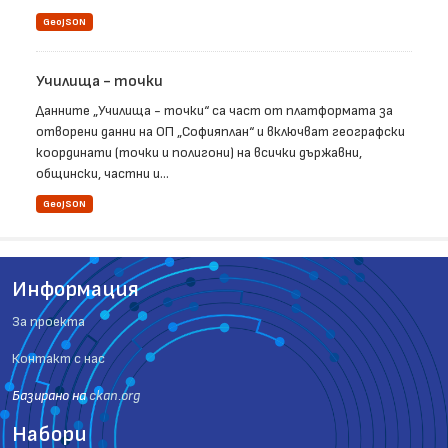
GeoJSON
Училища - точки
Данните „Училища - точки“ са част от платформата за
отворени данни на ОП „Софияплан“ и включват географски
координати (точки и полигони) на всички държавни,
общински, частни и...
GeoJSON
Информация
За проекта
Контакт с нас
Базиранo на
ckan.org
Набори