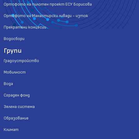
Ортофото на пилотен проект ЕСУ Борисова
Ортофото на Манастирски ливади - изток
Прекратени концесии
Водосбори
Групи
Градоустройство
Мобилност
Вода
Сграден фонд
Зелена система
Образование
Климат