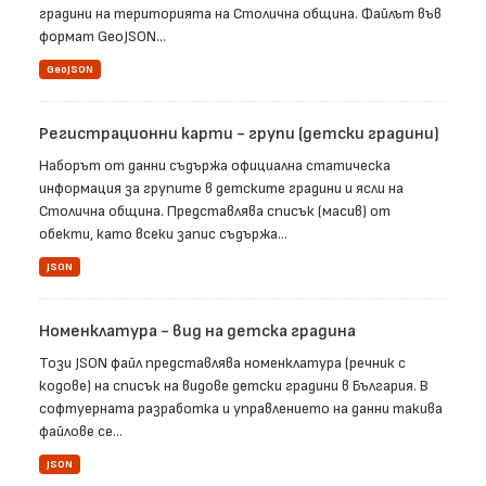
градини на територията на Столична община. Файлът във
формат GeoJSON...
GeoJSON
Регистрационни карти - групи (детски градини)
Наборът от данни съдържа официална статическа
информация за групите в детските градини и ясли на
Столична община. Представлява списък (масив) от
обекти, като всеки запис съдържа...
JSON
Номенклатура - вид на детска градина
Този JSON файл представлява номенклатура (речник с
кодове) на списък на видове детски градини в България. В
софтуерната разработка и управлението на данни такива
файлове се...
JSON