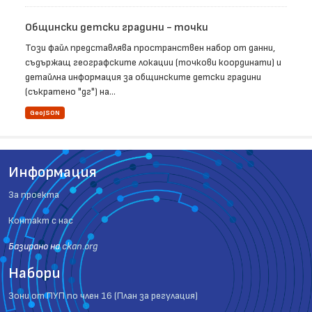
Общински детски градини - точки
Този файл представлява пространствен набор от данни,
съдържащ географските локации (точкови координати) и
детайлна информация за общинските детски градини
(съкратено "дг") на...
GeoJSON
Информация
За проекта
Контакт с нас
Базиранo на
ckan.org
Набори
Зони от ПУП по член 16 (План за регулация)