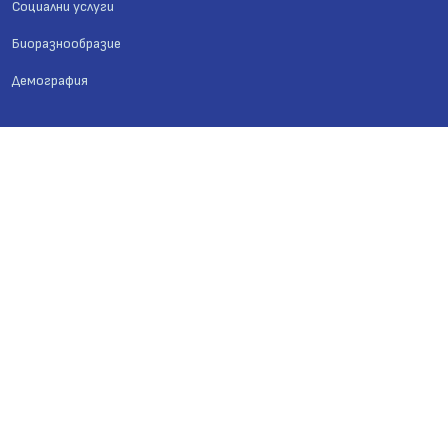
Социални услуги
Биоразнообразие
Демография